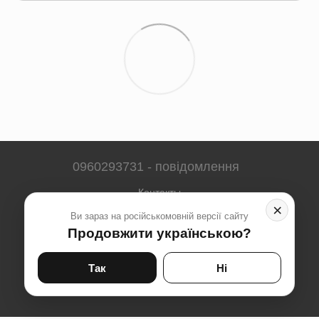
0960293731 - повідомлення
Контакты
×
Ви зараз на російськомовній версії сайту
Полная версия сайта
Продовжити українською?
Карта сайта
© 2023-2026
Так
Ні
Укр
Рус