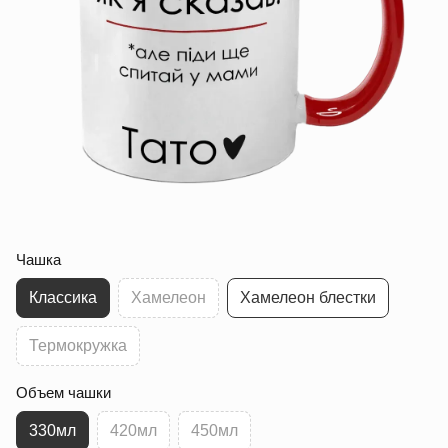
Чашка
Классика
Хамелеон
Хамелеон блестки
Термокружка
Объем чашки
330мл
420мл
450мл