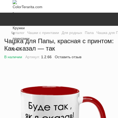
Каталог
Чашки с принтами
Для родных
Папа
Чашка для П
Чашка для Папы, красная с принтом:
Как сказал — так
В наличии
Артикул:
1.2.66
Оставить отзыв