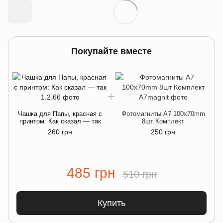
Покупайте вместе
Чашка для Папы, красная с
Фотомагниты A7 100x70mm
к
принтом: Как сказал — так
8шт Комплект
260 грн
250 грн
485 грн
510 грн
Купить