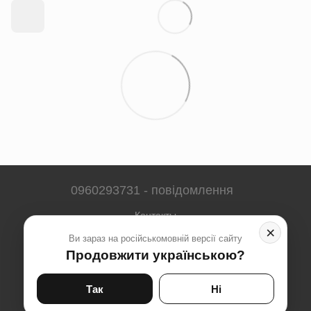
0960293731 - повідомлення
Контакты
×
Ви зараз на російськомовній версії сайту
Полная версия сайта
Продовжити українською?
Карта сайта
© 2023-2026
Так
Ні
Укр
Рус