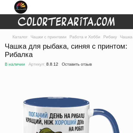
Каталог
Чашки с принтами
Работа и Хобби
Рибаку
Чашка 
Чашка для рыбака, синяя с принтом:
Рибалка
В наличии
Артикул:
8.8.12
Оставить отзыв