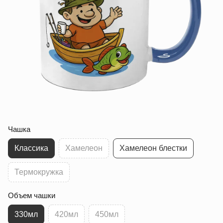
Чашка
Классика
Хамелеон
Хамелеон блестки
Термокружка
Объем чашки
330мл
420мл
450мл