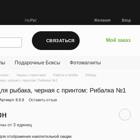
Укр
Рус
Желания
Вход
Мой заказ
СВЯЗАТЬСЯ
лы
Подарочные Боксы
Фотомагниты
аталог
Чашки с принтами
Работа и Хобби
Рибаку
ака, черная с принтом: Рибалка №1
ля рыбака, черная с принтом: Рибалка №1
Артикул: 8.8.9
Оставить отзыв
рн
ны от 3 единиц
для отображения накопительной скидки