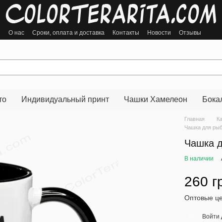
ы
О нас
Сроки, оплата и доставка
Контакты
Новости
Отзывы
то
Индивидуальный принт
Чашки Хамелеон
Бока
Главная
К
Чашка для рыб
Чашка д
В наличии
260 г
Оптовые це
Войти
%