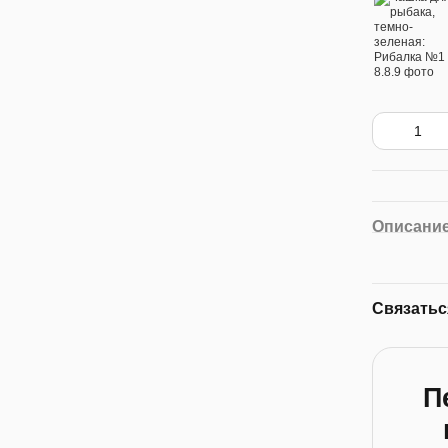
Описани
Связатьс
П