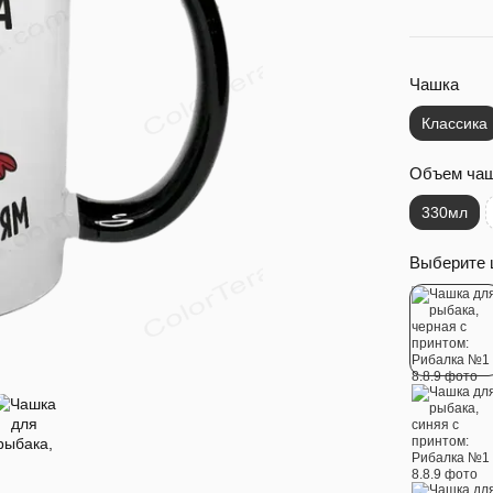
Чашка
Классика
Объем ча
330мл
Выберите 