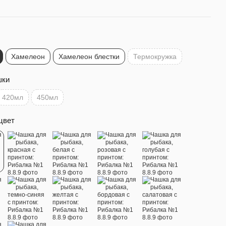
Хамелеон
Хамелеон блестки
Термокружка
шки
420мл
450мл
цвет