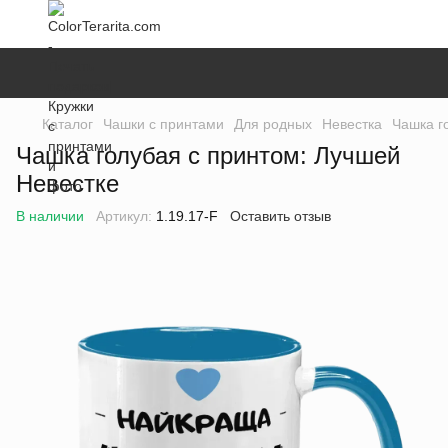
Каталог
Чашки с принтами
Для родных
Невестка
Чашка г
Чашка голубая с принтом: Лучшей
Невестке
В наличии
Артикул:
1.19.17-F
Оставить отзыв