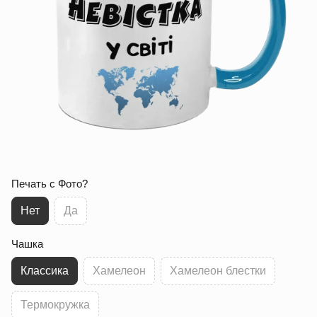
Печать с Фото?
Нет
Да
Чашка
Классика
Хамелеон
Хамелеон блестки
Термокружка