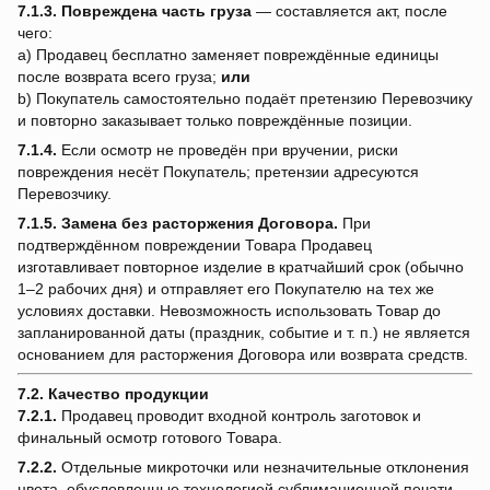
7.1.3.
Повреждена часть груза
— составляется акт, после
чего:
a) Продавец бесплатно заменяет повреждённые единицы
после возврата всего груза;
или
b) Покупатель самостоятельно подаёт претензию Перевозчику
и повторно заказывает только повреждённые позиции.
7.1.4.
Если осмотр не проведён при вручении, риски
повреждения несёт Покупатель; претензии адресуются
Перевозчику.
7.1.5.
Замена без расторжения Договора.
При
подтверждённом повреждении Товара Продавец
изготавливает повторное изделие в кратчайший срок (обычно
1–2 рабочих дня) и отправляет его Покупателю на тех же
условиях доставки. Невозможность использовать Товар до
запланированной даты (праздник, событие и т. п.) не является
основанием для расторжения Договора или возврата средств.
7.2. Качество продукции
7.2.1.
Продавец проводит входной контроль заготовок и
финальный осмотр готового Товара.
7.2.2.
Отдельные микроточки или незначительные отклонения
цвета, обусловленные технологией сублимационной печати,