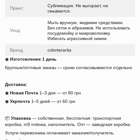
Сублимация. Не выгорает, не
Принт:
смывается.
Мыть вручную, жидкими средствами.
Без сеток и абразивов. Не использовать
Уход:
посудомойку и микроволновку.
Избегать агрессивной химии.
Бренд
colorterarita
◉
Изготовление 1 день
Крупные/оптовые заказы — сроки согласовываются отдельно
Доставка:
◉
Новая Почта
1–3 дня — от 80 грн
◉
Укрпочта
1–5 дней — от 60 грн
📦
Упаковка
— собственная, бесплатная: транспортная
коробка, п/б плёнка, наполнитель. Опт — заводская коробка.
Услуги перевозчика оплачивает заказчик/получатель.