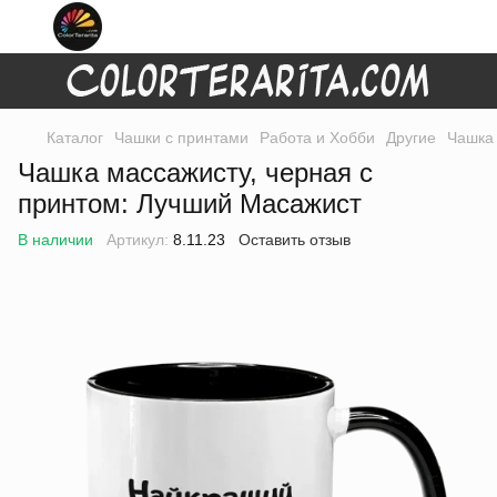
Каталог
Чашки с принтами
Работа и Хобби
Другие
Чашка 
Чашка массажисту, черная с
принтом: Лучший Масажист
В наличии
Артикул:
8.11.23
Оставить отзыв