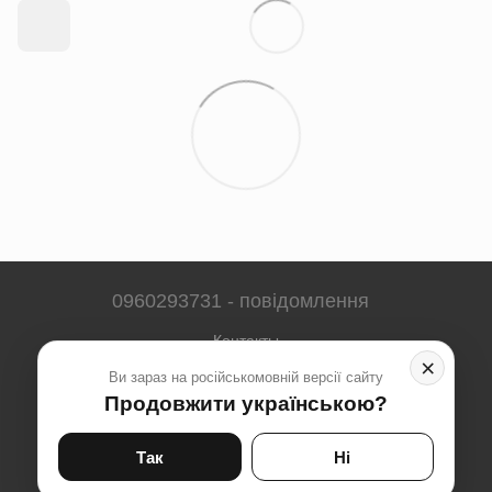
0960293731 - повідомлення
Контакты
×
Ви зараз на російськомовній версії сайту
Полная версия сайта
Продовжити українською?
Карта сайта
© 2023-2026
Так
Ні
Укр
Рус