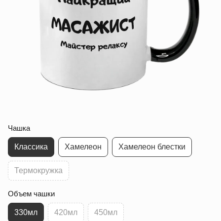
Чашка
Классика
Хамелеон
Хамелеон блестки
Термокружка
Объем чашки
330мл
420мл
450мл