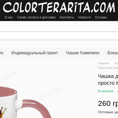
ы
О нас
Сроки, оплата и доставка
Контакты
Новости
Отзывы
то
Индивидуальный принт
Чашки Хамелеон
Бока
Главная
К
Чашка для Кум
Чашка д
просто 
В наличии
260 г
Оптовые це