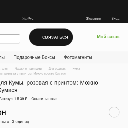
Укр
Рус
Желания
Вход
Мой заказ
СВЯЗАТЬСЯ
лы
Подарочные Боксы
Фотомагниты
аталог
Чашки с принтами
Для родных
Кума
ы, розовая с принтом: Можно просто Кумася
ля Кумы, розовая с принтом: Можно
Кумася
Артикул: 1.5.39-F
Оставить отзыв
рн
ны от 3 единиц