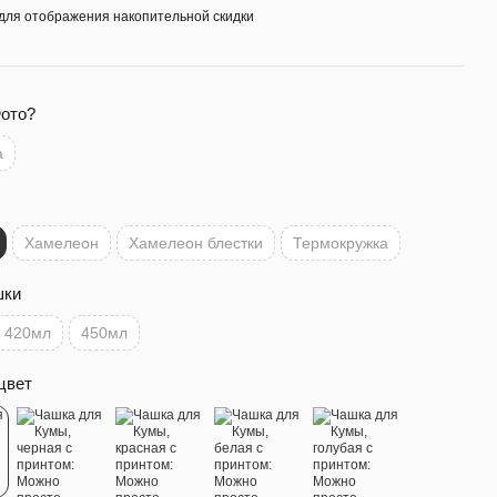
для отображения накопительной скидки
Фото?
а
Хамелеон
Хамелеон блестки
Термокружка
шки
420мл
450мл
цвет