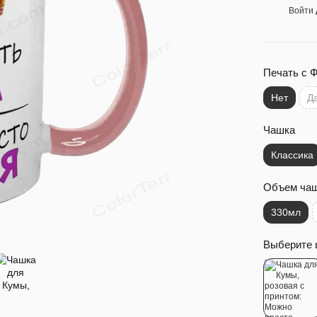
Войти
%
Печать с 
Нет
Д
Чашка
Классика
Объем ча
330мл
Выберите 