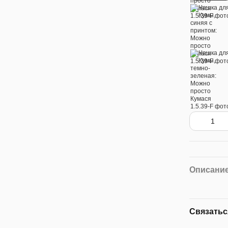
Описани
Связатьс