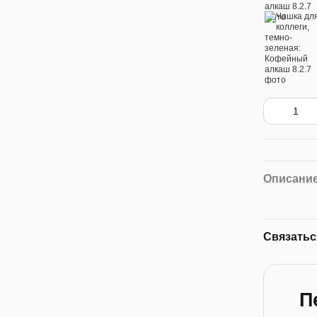
Описани
Связатьс
П