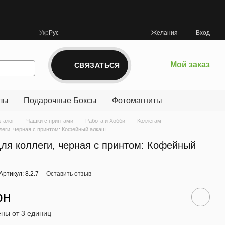
Укр
Рус
Желания
Вход
Мой заказ
СВЯЗАТЬСЯ
лы
Подарочные Боксы
Фотомагниты
аталог
Чашки с принтами
Работа и Хобби
Коллегам
леги, черная с принтом: Кофейный алкаш
ля коллеги, черная с принтом: Кофейный
Артикул: 8.2.7
Оставить отзыв
рн
ны от 3 единиц