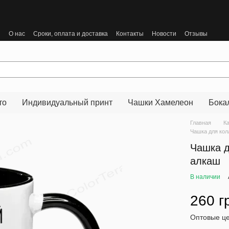
ы
О нас
Сроки, оплата и доставка
Контакты
Новости
Отзывы
то
Индивидуальный принт
Чашки Хамелеон
Бока
Главная
К
Чашка для кол
Чашка д
алкаш
В наличии
260 г
Оптовые це