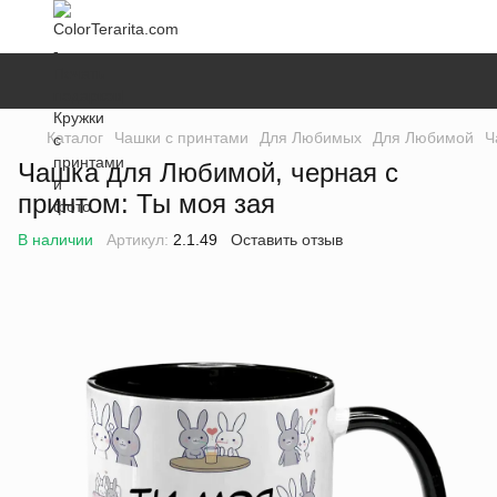
Каталог
Чашки с принтами
Для Любимых
Для Любимой
Ч
Чашка для Любимой, черная с
принтом: Ты моя зая
В наличии
Артикул:
2.1.49
Оставить отзыв