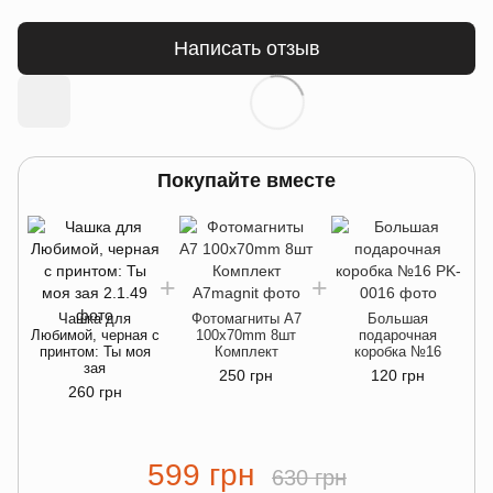
Написать отзыв
Покупайте вместе
Чашка для
Фотомагниты A7
Большая
Любимой, черная с
100x70mm 8шт
подарочная
Ч
принтом: Ты моя
Комплект
коробка №16
зая
250 грн
120 грн
260 грн
599 грн
630 грн