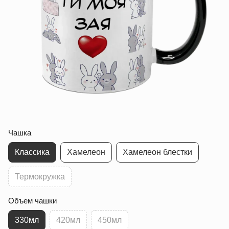
Чашка
Классика
Хамелеон
Хамелеон блестки
Термокружка
Объем чашки
330мл
420мл
450мл