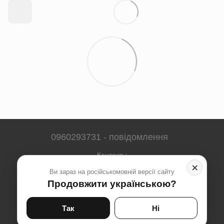
0960293731 - повідомлення
Контакты
×
Ви зараз на російськомовній версії сайту
Полная версия сайта
Продовжити українською?
Карта сайта
© 2023-2026
Так
Ні
Укр
Рус