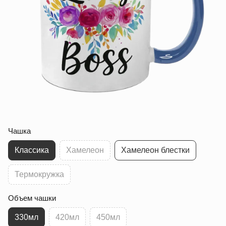
Чашка
Классика
Хамелеон
Хамелеон блестки
Термокружка
Объем чашки
330мл
420мл
450мл