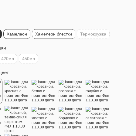
Хамелеон
Хамелеон блестки
Термокружка
шки
420мл
450мл
цвет