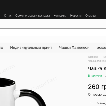
ы
О нас
Сроки, оплата и доставка
Контакты
Новости
Отзывы
то
Индивидуальный принт
Чашки Хамелеон
Бока
Главная
К
Чашка для Крё
Чашка д
В наличии
260 г
Оптовые це
Войти
%