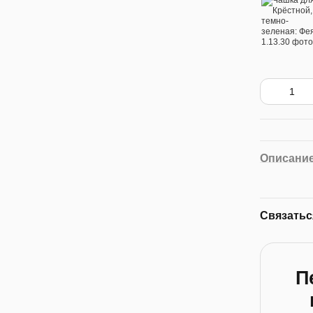
Описани
Связатьс
П