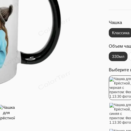
Чашка
Классика
Объем ча
330мл
Выберите 