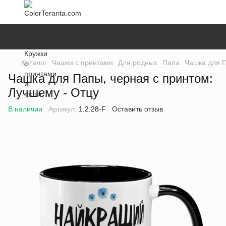
Каталог
Чашки с принтами
Для родных
Папа
Чашка для П
Чашка для Папы, черная с принтом:
Лучшему - Отцу
В наличии
Артикул:
1.2.28-F
Оставить отзыв