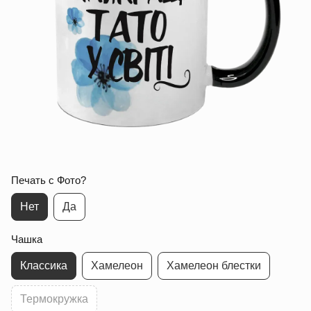
Печать с Фото?
Нет
Да
Чашка
Классика
Хамелеон
Хамелеон блестки
Термокружка