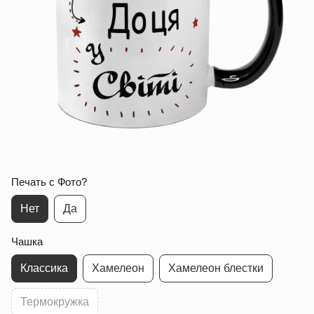
Печать с Фото?
Нет
Да
Чашка
Классика
Хамелеон
Хамелеон блестки
Термокружка