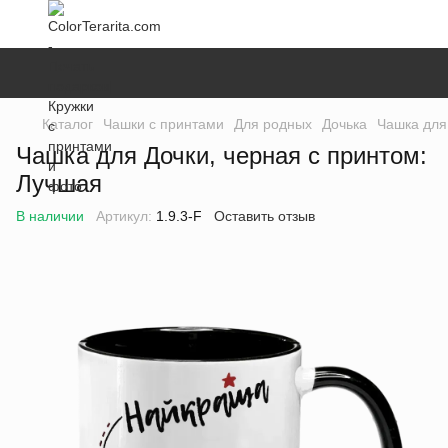
Каталог
Чашки с принтами
Для родных
Дочька
Чашка для
Чашка для Дочки, черная с принтом:
Лучшая
В наличии
Артикул:
1.9.3-F
Оставить отзыв