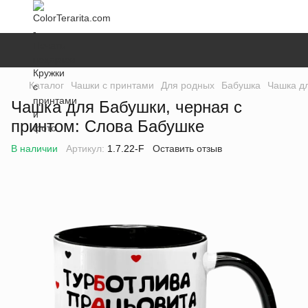
Каталог
Чашки с принтами
Для родных
Бабушка
Чашка дл
Чашка для Бабушки, черная с
принтом: Слова Бабушке
В наличии
Артикул:
1.7.22-F
Оставить отзыв