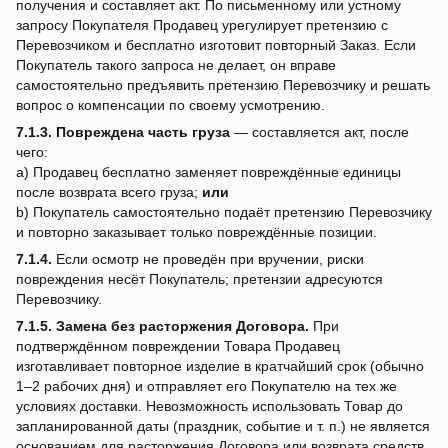
получения и составляет акт. По письменному или устному
запросу Покупателя Продавец урегулирует претензию с
Перевозчиком и бесплатно изготовит повторный Заказ. Если
Покупатель такого запроса не делает, он вправе
самостоятельно предъявить претензию Перевозчику и решать
вопрос о компенсации по своему усмотрению.
7.1.3.
Повреждена часть груза
— составляется акт, после
чего:
a) Продавец бесплатно заменяет повреждённые единицы
после возврата всего груза;
или
b) Покупатель самостоятельно подаёт претензию Перевозчику
и повторно заказывает только повреждённые позиции.
7.1.4.
Если осмотр не проведён при вручении, риски
повреждения несёт Покупатель; претензии адресуются
Перевозчику.
7.1.5.
Замена без расторжения Договора.
При
подтверждённом повреждении Товара Продавец
изготавливает повторное изделие в кратчайший срок (обычно
1–2 рабочих дня) и отправляет его Покупателю на тех же
условиях доставки. Невозможность использовать Товар до
запланированной даты (праздник, событие и т. п.) не является
основанием для расторжения Договора или возврата средств.