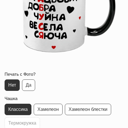
Печать с Фото?
Нет
Да
Чашка
Классика
Хамелеон
Хамелеон блестки
Термокружка