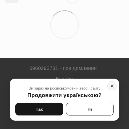
0960293731 - повідомлення
Контакты
×
Ви зараз на російськомовній версії сайту
Полная версия сайта
Продовжити українською?
Карта сайта
© 2023-2026
Так
Ні
Укр
Рус