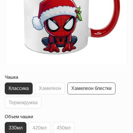
Чашка
Классика
Хамелеон
Хамелеон блестки
Термокружка
Объем чашки
330мл
420мл
450мл