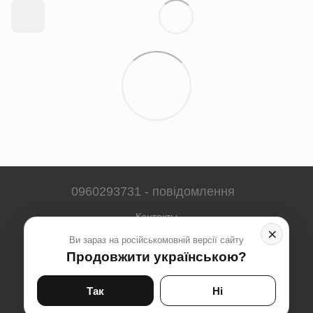
0960293731 - повідомлення
Контакты
×
Ви зараз на російськомовній версії сайту
Полная версия сайта
Продовжити українською?
Карта сайта
© 2023-2026
Так
Ні
Укр
Рус