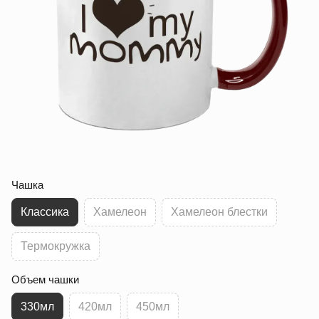
Чашка
Классика
Хамелеон
Хамелеон блестки
Термокружка
Объем чашки
330мл
420мл
450мл