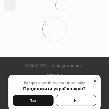
0960293731 - повідомлення
Контакты
×
Ви зараз на російськомовній версії сайту
Полная версия сайта
Продовжити українською?
Карта сайта
© 2023-2026
Так
Ні
Укр
Рус