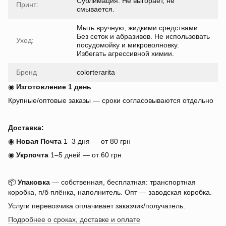
Сублимация. Не выгорает, не
Принт:
смывается.
Мыть вручную, жидкими средствами.
Без сеток и абразивов. Не использовать
Уход:
посудомойку и микроволновку.
Избегать агрессивной химии.
Бренд
colorterarita
◉
Изготовление 1 день
Крупные/оптовые заказы — сроки согласовываются отдельно
Доставка:
◉
Новая Почта
1–3 дня — от 80 грн
◉
Укрпочта
1–5 дней — от 60 грн
📦
Упаковка
— собственная, бесплатная: транспортная
коробка, п/б плёнка, наполнитель. Опт — заводская коробка.
Услуги перевозчика оплачивает заказчик/получатель.
Подробнее о сроках, доставке и оплате