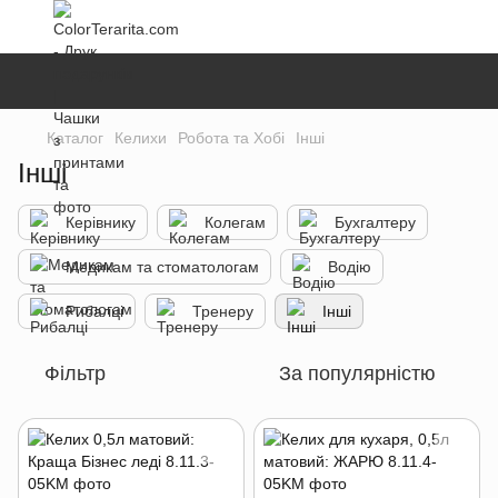
Каталог
Келихи
Робота та Хобі
Інші
Інші
Керівнику
Колегам
Бухгалтеру
Медикам та стоматологам
Водію
Рибалці
Тренеру
Інші
Фільтр
За популярністю