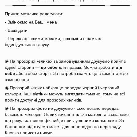
Принти можливо редагувати:
- Змінюємо на Ваші імена
- Ваші дати
- Переклад іншими мовами, інші зміни в рамках
індивідуального друку.
◉ На прозорих келихах за замовчуванням друкуємо принт з
однієї сторони —
до себе
для правші. Можна зробити
від
себе
або з обох сторін. За потреби вкажіть це в коментарі до
замовлення.
◉ Прозорий келих найкраще передає чорний і червоний
кольори. Інші відтінки можуть виглядати тьмяно, тому не всі
принти доступні для прозорих келихів.
◉ На прозорих фото не друкуємо - скло погано передає
більшість кольорів. Як виключення тільки матові та зазначемо
що результат спецефічний, з приглушеними кольорами. За
бажанням підготуємо макет для попереднього перегляду.
Кнопка написати нижче.