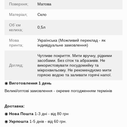
Поверхня;
Матова
Матеріал;
Скло
Об`єм
0,5л
келиха;
Мова
Українська (Можливий переклад - як
принта;
індивідуальне замовлення)
Чутливе покриття. Мити вручну, рідкими
засобами. Без сіток та абразивів. Не
Догляд;
використовувати посудомийку та
мікрохвильовку. Не рекомендуємо мити
горяою водою та заливати горячі напої.
◉
Виготовлення 1 день
Великі/оптові замовлення - окреме погодженням термінів
Доставка:
◉
Нова Пошта
1-3 дні - від 80 грн
◉
Укрпошта
1-5 днів
-
від 60 грн.