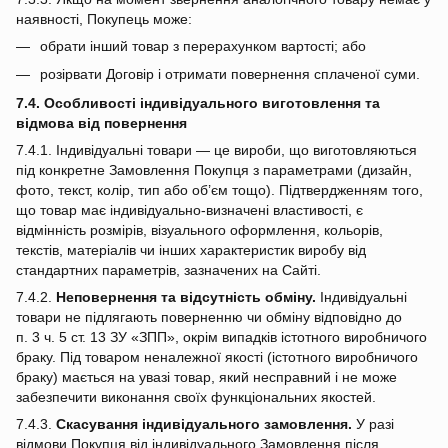
наявності, Покупець може:
обрати інший товар з перерахунком вартості; або
розірвати Договір і отримати повернення сплаченої суми.
7.4. Особливості індивідуального виготовлення та
відмова від повернення
7.4.1. Індивідуальні товари — це вироби, що виготовляються
під конкретне Замовлення Покупця з параметрами (дизайн,
фото, текст, колір, тип або об’єм тощо). Підтвердженням того,
що товар має індивідуально‑визначені властивості, є
відмінність розмірів, візуального оформлення, кольорів,
текстів, матеріалів чи інших характеристик виробу від
стандартних параметрів, зазначених на Сайті.
7.4.2.
Неповернення та відсутність обміну.
Індивідуальні
товари не підлягають поверненню чи обміну відповідно до
п. 3 ч. 5 ст. 13 ЗУ «ЗПП», окрім випадків істотного виробничого
браку. Під товаром неналежної якості (істотного виробничого
браку) мається на увазі товар, який несправний і не може
забезпечити виконання своїх функціональних якостей.
7.4.3.
Скасування індивідуального замовлення.
У разі
відмови Покупця від індивідуального Замовлення після