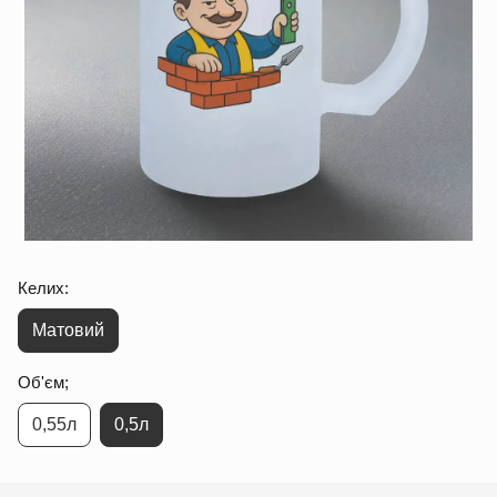
Келих:
Матовий
Об'єм;
0,55л
0,5л