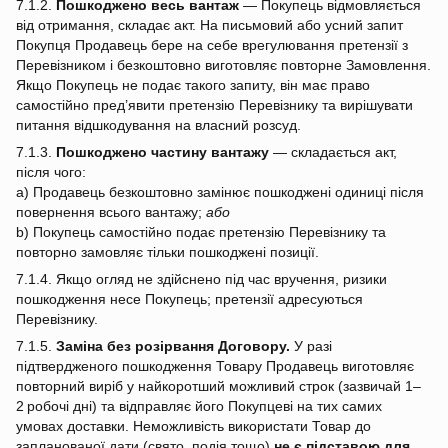
7.1.2.
Пошкоджено весь вантаж
— Покупець відмовляється
від отримання, складає акт. На письмовий або усний запит
Покупця Продавець бере на себе врегулювання претензії з
Перевізником і безкоштовно виготовляє повторне Замовлення.
Якщо Покупець не подає такого запиту, він має право
самостійно пред’явити претензію Перевізнику та вирішувати
питання відшкодування на власний розсуд.
7.1.3.
Пошкоджено частину вантажу
— складається акт,
після чого:
a) Продавець безкоштовно замінює пошкоджені одиниці після
повернення всього вантажу;
або
b) Покупець самостійно подає претензію Перевізнику та
повторно замовляє тільки пошкоджені позиції.
7.1.4. Якщо огляд не здійснено під час вручення, ризики
пошкодження несе Покупець; претензії адресуються
Перевізнику.
7.1.5.
Заміна без розірвання Договору.
У разі
підтвердженого пошкодження Товару Продавець виготовляє
повторний виріб у найкоротший можливий строк (зазвичай 1–
2 робочі дні) та відправляє його Покупцеві на тих самих
умовах доставки. Неможливість використати Товар до
запланованої дати (свято, подія тощо)
не є підставою для