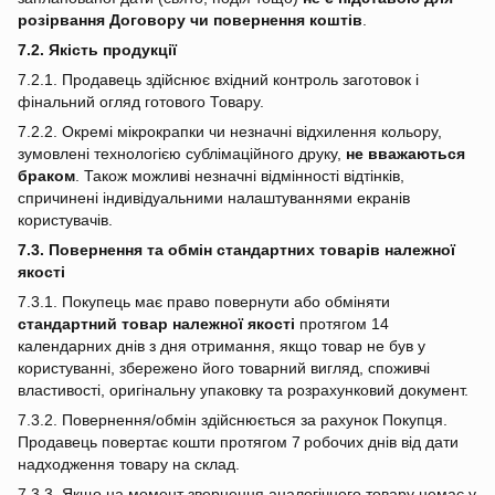
розірвання Договору чи повернення коштів
.
7.2. Якість продукції
7.2.1. Продавець здійснює вхідний контроль заготовок і
фінальний огляд готового Товару.
7.2.2. Окремі мікрокрапки чи незначні відхилення кольору,
зумовлені технологією сублімаційного друку,
не вважаються
браком
. Також можливі незначні відмінності відтінків,
спричинені індивідуальними налаштуваннями екранів
користувачів.
7.3. Повернення та обмін стандартних товарів належної
якості
7.3.1. Покупець має право повернути або обміняти
стандартний товар належної якості
протягом 14
календарних днів з дня отримання, якщо товар не був у
користуванні, збережено його товарний вигляд, споживчі
властивості, оригінальну упаковку та розрахунковий документ.
7.3.2. Повернення/обмін здійснюється за рахунок Покупця.
Продавець повертає кошти протягом 7 робочих днів від дати
надходження товару на склад.
7.3.3. Якщо на момент звернення аналогічного товару немає у