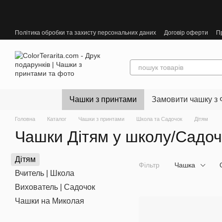
Перейти до основного контенту
Політика обробки та захисту персональних даних
Договір оферти
П
Чашки з принтами
Замовити чашку з 
Головна
Каталог
Чашки з принтами
Школа та Садочок
Дітям
Чашки Дітям у школу/Садоч
Дітям
Фільтр
Чашка
Вчитель | Школа
Вихователь | Cадочок
Чашки на Миколая