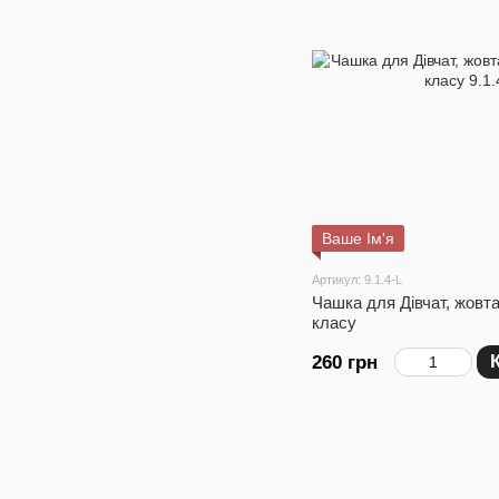
Ваше Ім'я
Артикул: 9.1.4-L
Чашка для Дівчат, жовт
класу
260 грн