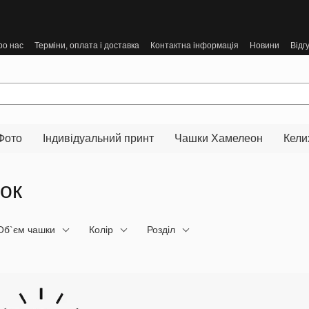
ро нас
Терміни, оплата і доставка
Контактна інформація
Новини
Відг
Фото
Індивідуальний принт
Чашки Хамелеон
Кели
ок
Об`єм чашки
Колір
Розділ