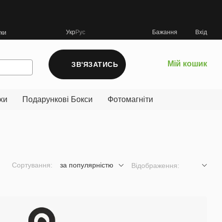
Укр
Рус
Бажання
Вхід
уки
Мій кошик
ЗВ'ЯЗАТИСЬ
хи
Подарункові Бокси
Фотомагніти
Сортування:
за популярністю
Відображення: