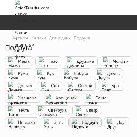
Каталог
Келихи
Для рідних
Подруга
Подруга
Мама
Тато
Дружина
Чоловік
Кума
Кум
Бабуся
Дідусь
Донька
Син
Сестра
Брат
Хрещена
Хрещений
Теща
Тесть
Свекруха
Свекр
Невістка
Зять
Подруга
Друг