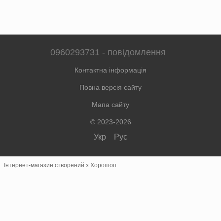
0960293731 - повідомлення
Контактна інформація
Повна версія сайту
Мапа сайту
© 2023-2026
Укр
Рус
Інтернет-магазин створений з Хорошоп
×
Швидке замовлення
Зв'язок у месенджерах