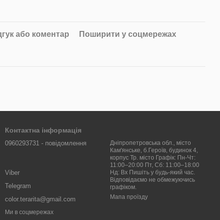
дгук або коментар
Поширити у соцмережах
Контактна інформація
0960293731 - повідомлення
Дніпропетровська обл., місто
Кам'янське, б.Героїв, будинок 4,
корпус Тр. місто Графік: Пн-Чт:
11:00–20:00 Пт, Сб: 11:00–18:00
Viber
Нд: Вх Пишіть у будь-який час.
Відповідаємо не обмежуючись
Telegram
графіком.
Мапа проїзду
color.terarita@gmail.com
Ми в соцмережах