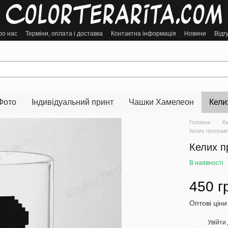
ро нас
Терміни, оплата і доставка
Контактна інформація
Новини
Відг
Фото
Індивідуальний принт
Чашки Хамелеон
Кели
Головна
К
Келих програмі
Келих пр
В наявності
450 г
Оптові ціни
Увійти
%