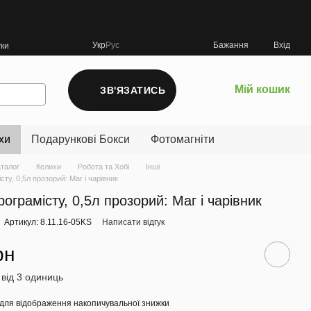
Укр
Рус
Бажання
Вхід
уки
Мій кошик
ЗВ'ЯЗАТИСЬ
хи
Подарункові Бокси
Фотомагніти
аталог
Келихи
Робота та Хобі
Інші
сту, 0,5л прозорий: Маг і чарівник
ограмісту, 0,5л прозорий: Маг і чарівник
Артикул: 8.11.16-05KS
Написати відгук
рн
 від 3 одиниць
для відображення накопичувальної знижки