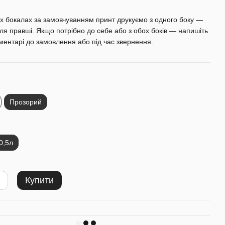
х бокалах за замовчуванням принт друкуємо з одного боку —
для правші. Якщо потрібно до себе або з обох боків — напишіть
оментарі до замовлення або під час звернення.
Прозорий
0,5л
Купити