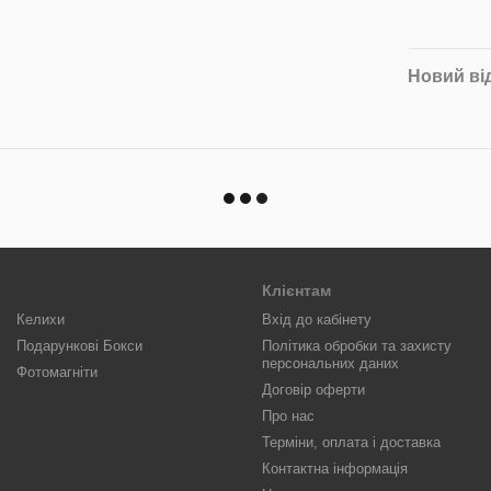
Новий ві
Клієнтам
Келихи
Вхід до кабінету
Подарункові Бокси
Політика обробки та захисту
персональних даних
Фотомагніти
Договір оферти
Про нас
Терміни, оплата і доставка
Контактна інформація