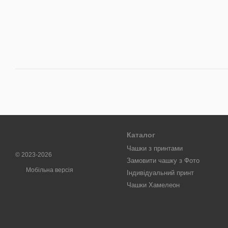
Каталог
Чашки з принтами
© 2023-2026
Замовити чашку з Фото
Мобільна версія
Індивідуальний принт
Чашки Хамелеон