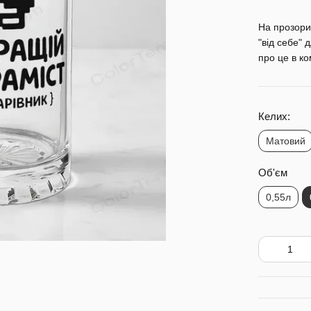
На прозори
"від себе" 
про це в к
Келих:
Матовий
Об'єм
0,55л