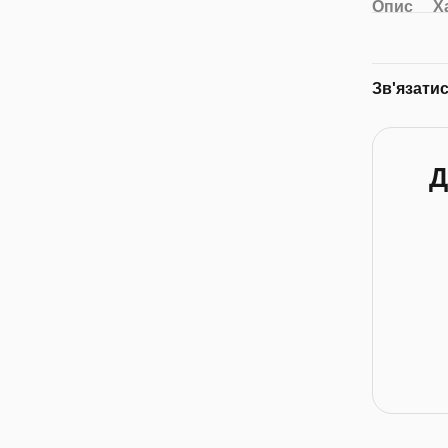
Опис
Х
Зв'язати
Д