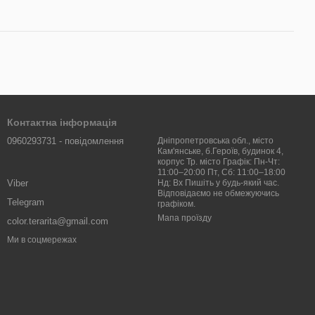
Контактна інформація
0960293731 - повідомлення
Дніпропетровська обл., місто
Кам'янське, б.Героїв, будинок 4,
корпус Тр. місто Графік: Пн-Чт:
11:00–20:00 Пт, Сб: 11:00–18:00
Viber
Нд: Вх Пишіть у будь-який час.
Відповідаємо не обмежуючись
Telegram
графіком.
Мапа проїзду
color.terarita@gmail.com
Ми в соцмережах