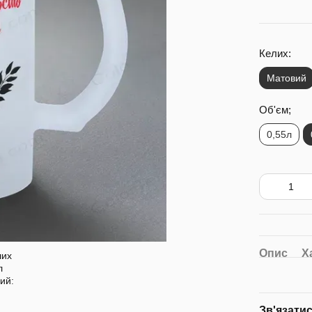
Келих:
Матовий
Об'єм;
0,55л
Опис
Х
Зв'язати