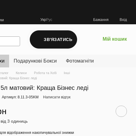
Укр
Рус
Бажання
Вхід
уки
Мій кошик
ЗВ'ЯЗАТИСЬ
хи
Подарункові Бокси
Фотомагніти
аталог
Келихи
Робота та Хобі
Інші
овий: Краща Бізнес леді
,5л матовий: Краща Бізнес леді
Артикул: 8.11.3-05KM
Написати відгук
рн
 від 3 одиниць
для відображення накопичувальної знижки