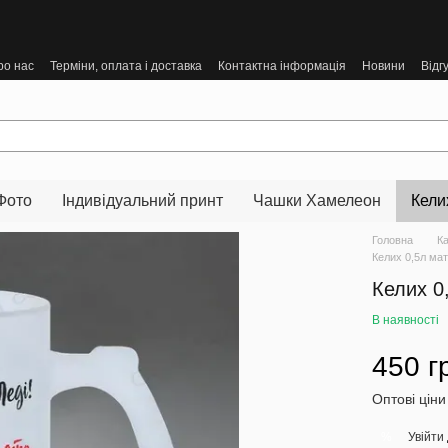
ро нас
Терміни, оплата і доставка
Контактна інформація
Новини
Відг
Фото
Індивідуальний принт
Чашки Хамелеон
Кели
Головна
К
Келих 0,5л мат
Келих 0
В наявності
450 г
Оптові ціни
Увійти
%