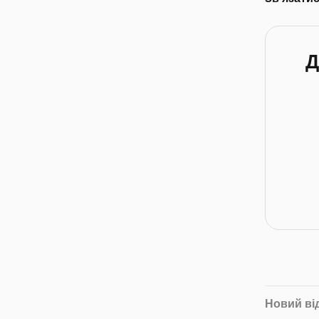
Д
Новий ві