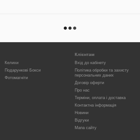
Клієнтам
Келихи
Вхід до кабінету
Подарункові Бокси
Політика обробки та захисту
персональних даних
Фотомагніти
Договір оферти
Про нас
Терміни, оплата і доставка
Контактна інформація
Новини
Відгуки
Мапа сайту