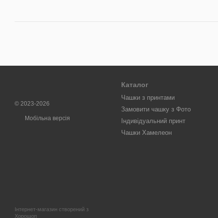
Каталог
Чашки з принтами
© 2023-2026
Замовити чашку з Фото
Мобільна версія
Індивідуальний принт
Чашки Хамелеон
Інтернет-магазин створений з
Хорошоп