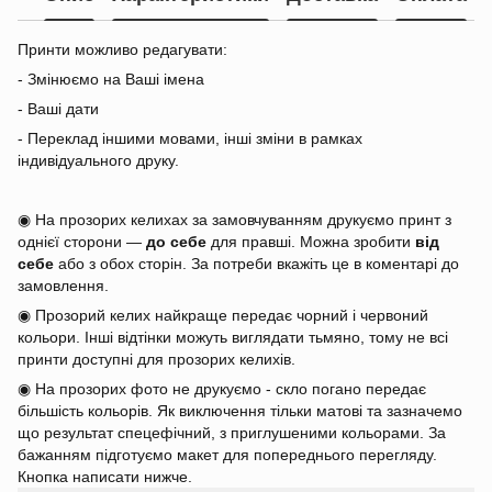
Принти можливо редагувати:
- Змінюємо на Ваші імена
- Ваші дати
- Переклад іншими мовами, інші зміни в рамках
індивідуального друку.
◉ На прозорих келихах за замовчуванням друкуємо принт з
однієї сторони —
до себе
для правші. Можна зробити
від
себе
або з обох сторін. За потреби вкажіть це в коментарі до
замовлення.
◉ Прозорий келих найкраще передає чорний і червоний
кольори. Інші відтінки можуть виглядати тьмяно, тому не всі
принти доступні для прозорих келихів.
◉ На прозорих фото не друкуємо - скло погано передає
більшість кольорів. Як виключення тільки матові та зазначемо
що результат спецефічний, з приглушеними кольорами. За
бажанням підготуємо макет для попереднього перегляду.
Кнопка написати нижче.