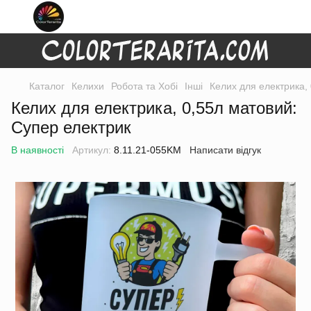
Каталог
Келихи
Робота та Хобі
Інші
Келих для електрика,
Келих для електрика, 0,55л матовий:
Супер електрик
В наявності
Артикул:
8.11.21-055KM
Написати відгук