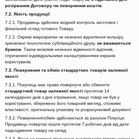
розірвання Договору чи повернення коштів
.
7.2. Якість продукції
7.2.1. Продавець здійснює вхідний контроль заготовок і
фінальний огляд готового Товару.
7.2.2. Окремі мікрокрапки чи незначні відхилення кольору,
зумовлені технологією сублімаційного друку,
не вважаються
браком
. Також можливі незначні відмінності відтінків,
спричинені індивідуальними налаштуваннями екранів
користувачів.
7.3. Повернення та обмін стандартних товарів належної
якості
7.3.1. Покупець має право повернути або обміняти
стандартний товар належної якості
протягом 14
календарних днів з дня отримання, якщо товар не був у
користуванні, збережено його товарний вигляд, споживчі
властивості, оригінальну упаковку та розрахунковий документ.
7.3.2. Повернення/обмін здійснюється за рахунок Покупця.
Продавець повертає кошти протягом 7 робочих днів від дати
надходження товару на склад.
7.3.3. Якщо на момент звернення аналогічного товару немає у