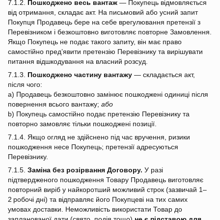
7.1.2.
Пошкоджено весь вантаж
— Покупець відмовляється
від отримання, складає акт. На письмовий або усний запит
Покупця Продавець бере на себе врегулювання претензії з
Перевізником і безкоштовно виготовляє повторне Замовлення.
Якщо Покупець не подає такого запиту, він має право
самостійно пред’явити претензію Перевізнику та вирішувати
питання відшкодування на власний розсуд.
7.1.3.
Пошкоджено частину вантажу
— складається акт,
після чого:
a) Продавець безкоштовно замінює пошкоджені одиниці після
повернення всього вантажу;
або
b) Покупець самостійно подає претензію Перевізнику та
повторно замовляє тільки пошкоджені позиції.
7.1.4. Якщо огляд не здійснено під час вручення, ризики
пошкодження несе Покупець; претензії адресуються
Перевізнику.
7.1.5.
Заміна без розірвання Договору.
У разі
підтвердженого пошкодження Товару Продавець виготовляє
повторний виріб у найкоротший можливий строк (зазвичай 1–
2 робочі дні) та відправляє його Покупцеві на тих самих
умовах доставки. Неможливість використати Товар до
запланованої дати (свято, подія тощо)
не є підставою для