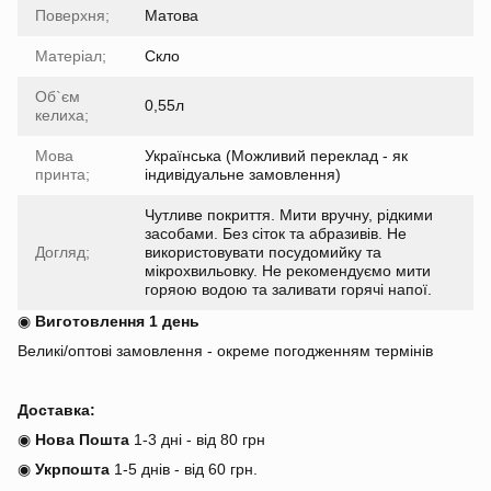
Поверхня;
Матова
Матеріал;
Скло
Об`єм
0,55л
келиха;
Мова
Українська (Можливий переклад - як
принта;
індивідуальне замовлення)
Чутливе покриття. Мити вручну, рідкими
засобами. Без сіток та абразивів. Не
Догляд;
використовувати посудомийку та
мікрохвильовку. Не рекомендуємо мити
горяою водою та заливати горячі напої.
◉
Виготовлення 1 день
Великі/оптові замовлення - окреме погодженням термінів
Доставка:
◉
Нова Пошта
1-3 дні - від 80 грн
◉
Укрпошта
1-5 днів
-
від 60 грн.