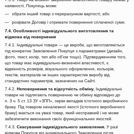
наявності, Покупець може:
обрати інший товар з перерахунком вартості; або
розірвати Договір і отримати повернення сплаченої суми.
7.4. Особливості індивідуального виготовлення та
відмова від повернення
7.4.1. Індивідуальні товари — це вироби, що виготовляються
під конкретне Замовлення Покупця з параметрами (дизайн,
фото, текст, колір, тип або об’єм тощо). Підтвердженням того,
що товар має індивідуально‑визначені властивості, є
відмінність розмірів, візуального оформлення, кольорів,
текстів, матеріалів чи інших характеристик виробу від
стандартних параметрів, зазначених на Сайті.
7.4.2.
Неповернення та відсутність обміну.
Індивідуальні
товари не підлягають поверненню чи обміну відповідно до
п. 3 ч. 5 ст. 13 ЗУ «ЗПП», окрім випадків істотного виробничого
браку. Під товаром неналежної якості (істотного виробничого
браку) мається на увазі товар, який несправний і не може
забезпечити виконання своїх функціональних якостей.
7.4.3.
Скасування індивідуального замовлення.
У разі
відмови Покупця від індивідуального Замовлення після