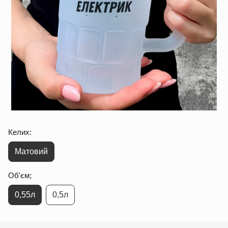
Келих:
Матовий
Об'єм;
0,55л
0,5л