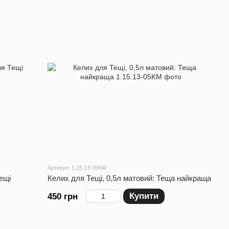
Артикул: 1.15.13-05KM
ещі
Келих для Тещі, 0,5л матовий: Теща найкраща
Купити
450 грн