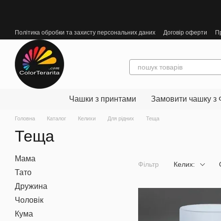
Перейти до основного контенту
Політика обробки та захисту персональних даних
Договір оферти
П
Чашки з принтами
Замовити чашку з 
Головна
Каталог
Келихи
Для рідних
Теща
Теща
Мама
Фільтр
Келих:
Тато
Дружина
Чоловік
Кума