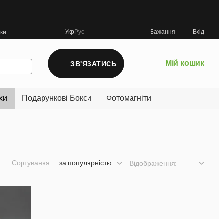
Укр
Рус
Бажання
Вхід
уки
Мій кошик
ЗВ'ЯЗАТИСЬ
хи
Подарункові Бокси
Фотомагніти
Сортування:
за популярністю
Відображення: