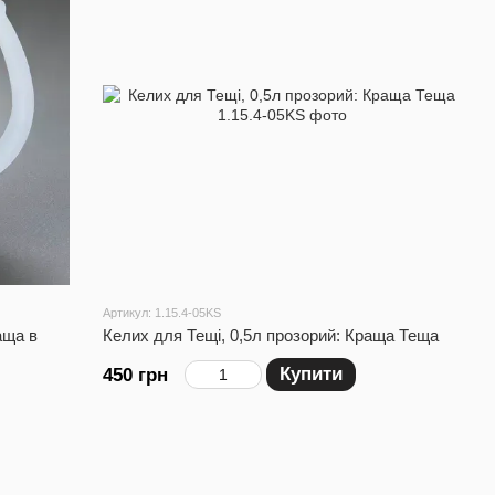
Артикул: 1.15.4-05KS
аща в
Келих для Тещі, 0,5л прозорий: Краща Теща
Купити
450 грн