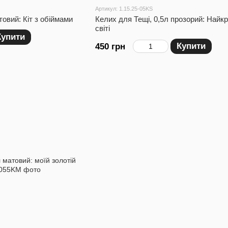
Артикул: 1.15.25-05KS
товий: Кіт з обіймами
Келих для Тещі, 0,5л прозорий: Найк
світі
Купити
Купити
450 грн