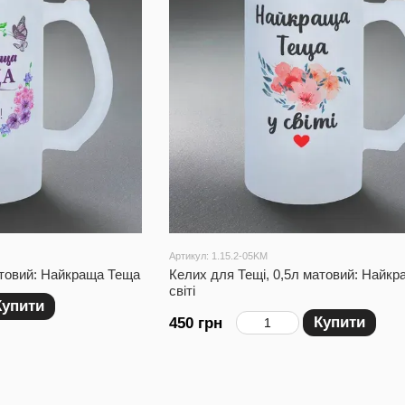
Артикул: 1.15.2-05KM
атовий: Найкраща Теща
Келих для Тещі, 0,5л матовий: Найкр
світі
Купити
Купити
450 грн