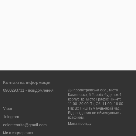
Контактна інформація
0960293731 - повідомлення
Дніпропетровська обл., місто
Кам'янське, б.Героїв, будинок 4,
корпус Тр. місто Графік: Пн-Чт:
11:00–20:00 Пт, Сб: 11:00–18:00
Viber
Нд: Вх Пишіть у будь-який час.
Відповідаємо не обмежуючись
Telegram
графіком.
Мапа проїзду
color.terarita@gmail.com
Ми в соцмережах