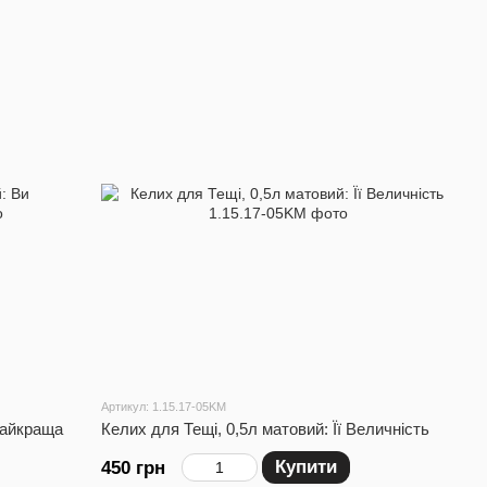
Артикул: 1.15.17-05KM
Найкраща
Келих для Тещі, 0,5л матовий: Її Величність
Купити
450 грн