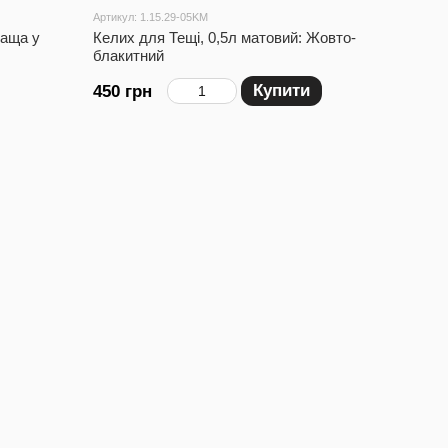
Артикул: 1.15.29-05KM
раща у
Келих для Тещі, 0,5л матовий: Жовто-
блакитний
Купити
450 грн