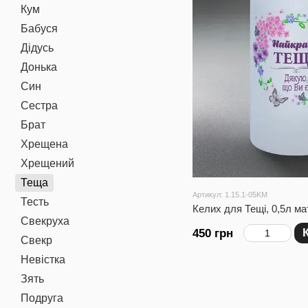
Кум
Бабуся
Дідусь
Донька
Син
Сестра
Брат
Хрещена
Хрещений
Теща
Артикул: 1.15.1-05KM
Тесть
Келих для Тещі, 0,5л м
Свекруха
450 грн
Свекр
Невістка
Зять
Подруга