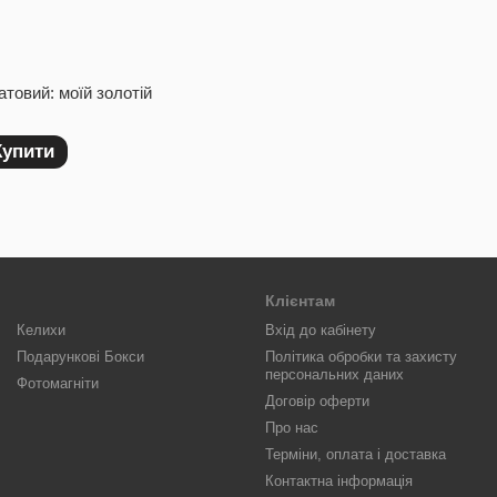
атовий: моїй золотій
Купити
Клієнтам
Келихи
Вхід до кабінету
Подарункові Бокси
Політика обробки та захисту
персональних даних
Фотомагніти
Договір оферти
Про нас
Терміни, оплата і доставка
Контактна інформація