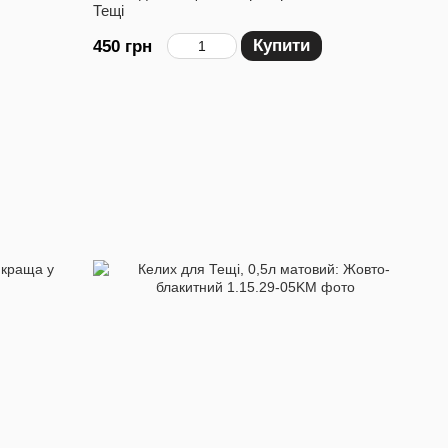
Тещі
Купити
450 грн