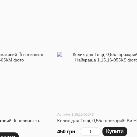
Артикул: 1.15.16-055KS
овий: Її величність
Келих для Тещі, 0,55л прозорий: Ви 
Купити
450 грн
Купити