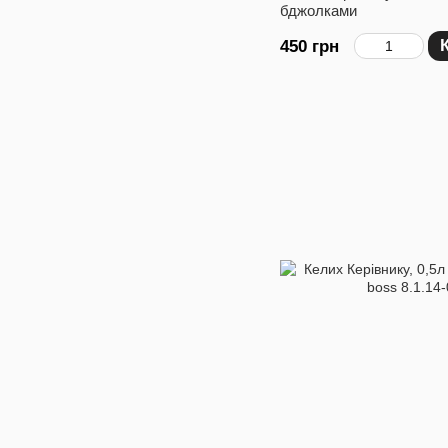
бджолками
450 грн