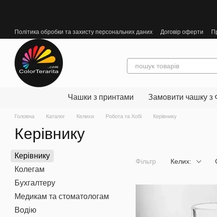
Перейти до основного контенту
Політика обробки та захисту персональних даних
Договір оферти
П
Чашки з принтами
Замовити чашку з 
Головна
Каталог
Келихи
Робота та Хобі
Керівнику
Керівнику
Керівнику
Фільтр
Келих:
Колегам
Бухгалтеру
Медикам та стоматологам
Водію