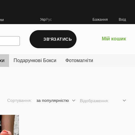
Укр
Рус
Бажання
Вхід
уки
Мій кошик
ЗВ'ЯЗАТИСЬ
хи
Подарункові Бокси
Фотомагніти
Сортування:
за популярністю
Відображення: