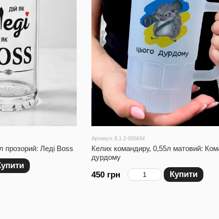
Артикул: 8.1.2-055KM
5л прозорий: Леді Boss
Келих командиру, 0,55л матовий: Ко
дурдому
Купити
Купити
450 грн