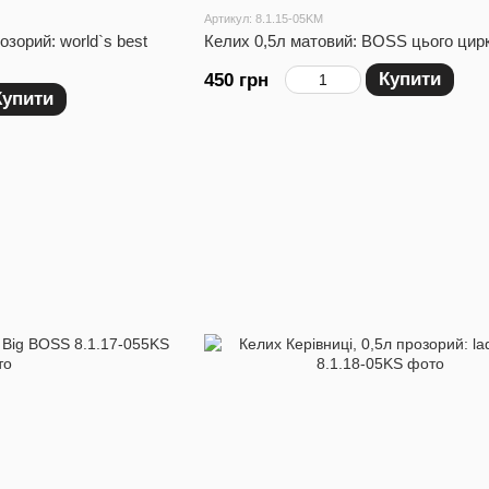
Артикул: 8.1.15-05KM
озорий: world`s best
Келих 0,5л матовий: BOSS цього цир
Купити
450 грн
Купити