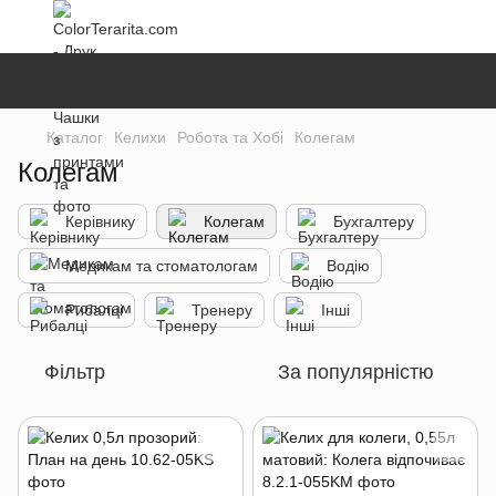
Каталог
Келихи
Робота та Хобі
Колегам
Колегам
Керівнику
Колегам
Бухгалтеру
Медикам та стоматологам
Водію
Рибалці
Тренеру
Інші
Фільтр
За популярністю