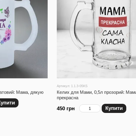
Артикул: 1.1.3-05KS
атовий: Мама, дякую
Келих для Мами, 0,5л прозорий: Мам
прекрасна
Купити
Купити
450 грн