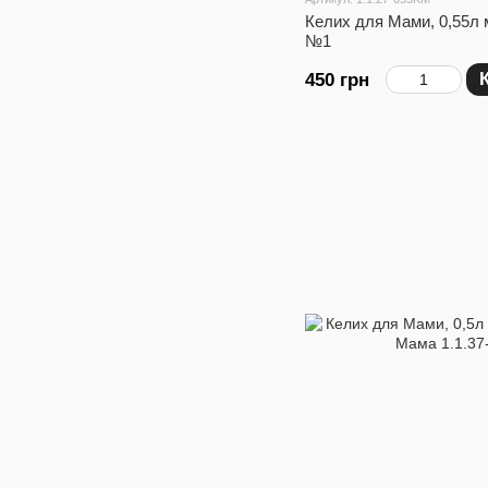
Келих для Мами, 0,55л м
№1
450 грн