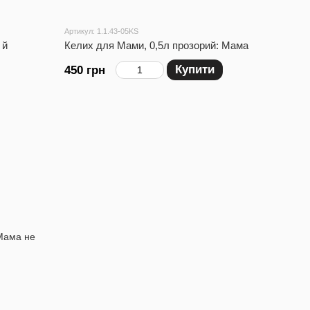
Артикул: 1.1.43-05KS
 й
Келих для Мами, 0,5л прозорий: Мама
Купити
450 грн