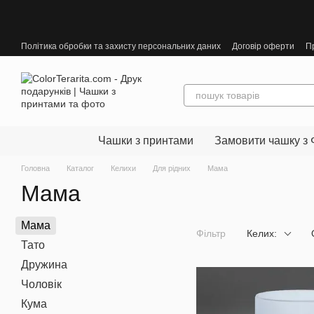
Перейти до основного контенту
Політика обробки та захисту персональних даних
Договір оферти
П
Чашки з принтами
Замовити чашку з 
Головна
Каталог
Келихи
Для рідних
Мама
Мама
Мама
Фільтр
Келих:
Тато
Дружина
Чоловік
Кума