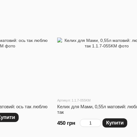
Артикул: 1.1.7-055KM
атовий: ось так люблю
Келих для Мами, 0,55л матовий: люб
так
Купити
Купити
450 грн