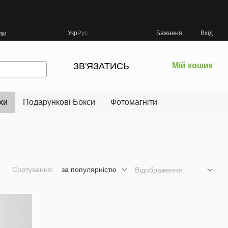
Укр
Рус
Бажання
Вхід
уки
ЗВ'ЯЗАТИСЬ
Мій кошик
хи
Подарункові Бокси
Фотомагніти
Сортування:
за популярністю
Відображення: