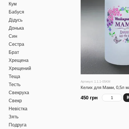
Кум
Бабуся
Дідусь
Донька
Син
Сестра
Брат
Хрещена
Хрещений
Теща
Артикул: 1.1.1-05KM
Тесть
Келих для Мами, 0,5л м
Свекруха
450 грн
Свекр
Невістка
Зять
Подруга