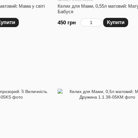
атовий: Мама у світі
Келих для Мами, 0,55л матовий: Мат
Бабуся
Купити
Купити
450 грн