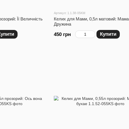
Артикул: 1.1.38-05KM
озорий: Її Величність
Келих для Мами, 0,5л матовий: Мама
Дружина
Купити
Купити
450 грн