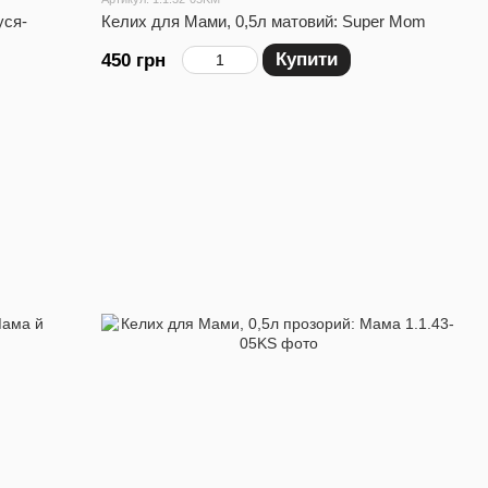
уся-
Келих для Мами, 0,5л матовий: Super Mom
Купити
450 грн