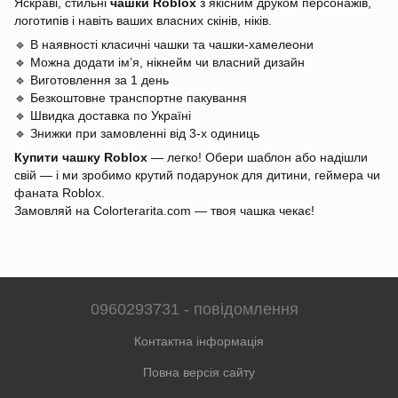
Яскраві, стильні
чашки Roblox
з якісним друком персонажів,
логотипів і навіть ваших власних скінів, ніків.
🔹 В наявності класичні чашки та чашки-хамелеони
🔹 Можна додати ім’я, нікнейм чи власний дизайн
🔹 Виготовлення за 1 день
🔹 Безкоштовне транспортне пакування
🔹 Швидка доставка по Україні
🔹 Знижки при замовленні від 3-х одиниць
Купити чашку Roblox
— легко! Обери шаблон або надішли
свій — і ми зробимо крутий подарунок для дитини, геймера чи
фаната Roblox.
Замовляй на Colorterarita.com — твоя чашка чекає!
0960293731 - повідомлення
Контактна інформація
Повна версія сайту