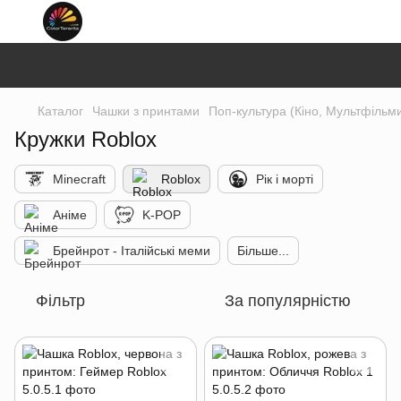
Каталог
Чашки з принтами
Поп-культура (Кіно, Мультфільм
Кружки Roblox
Minecraft
Roblox
Рік і морті
Аніме
K-POP
Брейнрот - Італійські меми
Більше...
Фільтр
За популярністю