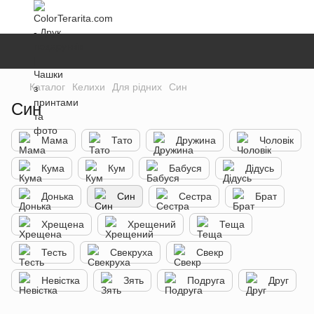
Каталог
Келихи
Для рідних
Син
Син
Мама
Тато
Дружина
Чоловік
Кума
Кум
Бабуся
Дідусь
Донька
Син
Сестра
Брат
Хрещена
Хрещений
Теща
Тесть
Свекруха
Свекр
Невістка
Зять
Подруга
Друг