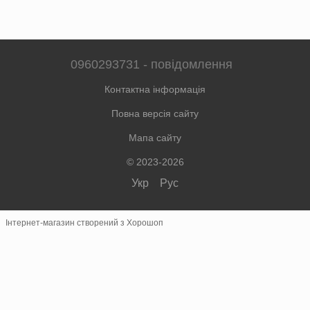
0960293731 - повідомлення
Контактна інформація
Повна версія сайту
Мапа сайту
© 2023-2026
Укр
Рус
Інтернет-магазин створений з Хорошоп
×
Швидке замовлення
Зв'язок у месенджерах
Замовлення телефоном не приймаються.