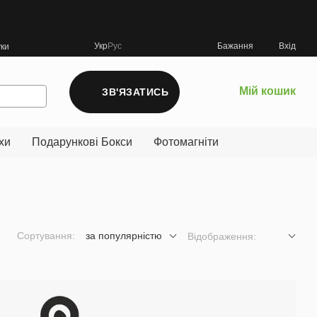
Укр
Рус
Бажання
Вхід
уки
Мій кошик
ЗВ'ЯЗАТИСЬ
хи
Подарункові Бокси
Фотомагніти
Сортування:
за популярністю
Відображення: