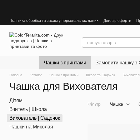
Перейти до основного контенту
Політика обробки та захисту персональних даних
Договір оферти
П
Чашки з принтами
Замовити чашку з 
Головна
Каталог
Чашки з принтами
Школа та Садочок
Вихователь
Чашка для Вихователя
Дітям
Фільтр
Чашка
Вчитель | Школа
Вихователь | Cадочок
Чашки на Миколая