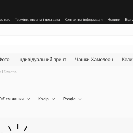
ро нас
Терміни, оплата і доставка
Контактна інформація
Новини
Відг
Фото
Індивідуальний принт
Чашки Хамелеон
Кели
 | Cадочок
Об`єм чашки
Колір
Розділ