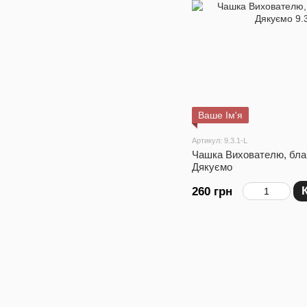
Ваше Ім'я
Артикул: 9.3.1-L
Чашка Вихователю, блак
Дякуємо
260 грн