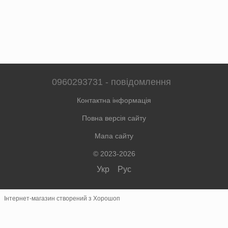
0960293731 - повідомлення
Контактна інформація
Повна версія сайту
Мапа сайту
© 2023-2026
Укр
Рус
Інтернет-магазин створений з Хорошоп
×
Швидке замовлення