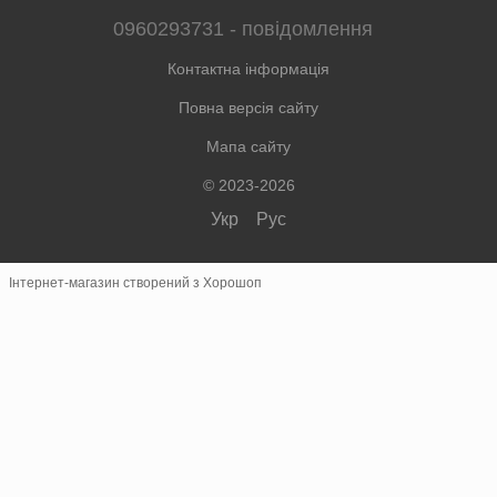
0960293731 - повідомлення
Контактна інформація
Повна версія сайту
Мапа сайту
© 2023-2026
Укр
Рус
Інтернет-магазин створений з Хорошоп
×
Швидке замовлення
Зв'язок у месенджерах
Замовлення телефоном не приймаються.
Telegram
@colorterarita
Viber
Натискайте для переходу.
Пошта: color.terarita@gmail.com