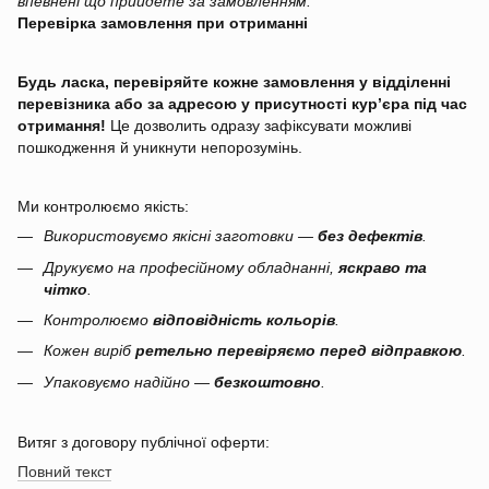
впевнені що прийдете за замовленням.
Перевірка замовлення при отриманні
Будь ласка, перевіряйте кожне замовлення у відділенні
перевізника або за адресою у присутності кур’єра під час
отримання!
Це дозволить одразу зафіксувати можливі
пошкодження й уникнути непорозумінь.
Ми контролюємо якість:
Використовуємо якісні заготовки —
без дефектів
.
Друкуємо на професійному обладнанні,
яскраво та
чітко
.
Контролюємо
відповідність кольорів
.
Кожен виріб
ретельно перевіряємо перед відправкою
.
Упаковуємо надійно —
безкоштовно
.
Витяг з договору публічної оферти:
Повний текст