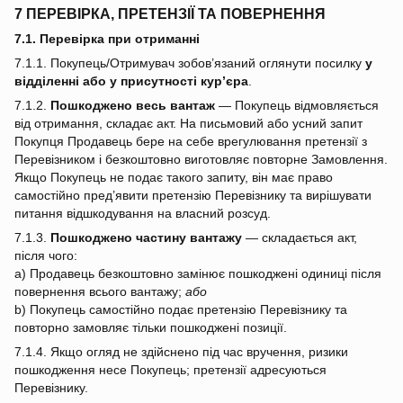
7 ПЕРЕВІРКА, ПРЕТЕНЗІЇ ТА ПОВЕРНЕННЯ
7.1. Перевірка при отриманні
7.1.1. Покупець/Отримувач зобов’язаний оглянути посилку
у
відділенні або у присутності кур’єра
.
7.1.2.
Пошкоджено весь вантаж
— Покупець відмовляється
від отримання, складає акт. На письмовий або усний запит
Покупця Продавець бере на себе врегулювання претензії з
Перевізником і безкоштовно виготовляє повторне Замовлення.
Якщо Покупець не подає такого запиту, він має право
самостійно пред’явити претензію Перевізнику та вирішувати
питання відшкодування на власний розсуд.
7.1.3.
Пошкоджено частину вантажу
— складається акт,
після чого:
a) Продавець безкоштовно замінює пошкоджені одиниці після
повернення всього вантажу;
або
b) Покупець самостійно подає претензію Перевізнику та
повторно замовляє тільки пошкоджені позиції.
7.1.4. Якщо огляд не здійснено під час вручення, ризики
пошкодження несе Покупець; претензії адресуються
Перевізнику.