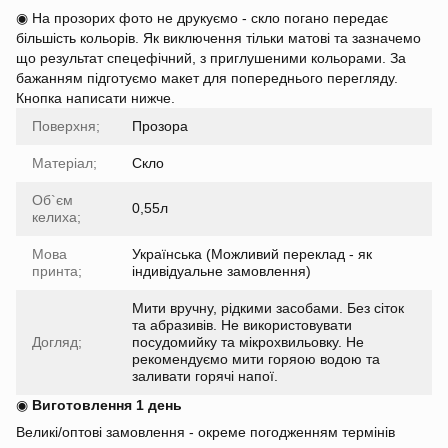
◉ На прозорих фото не друкуємо - скло погано передає
більшість кольорів. Як виключення тільки матові та зазначемо
що результат спецефічний, з приглушеними кольорами. За
бажанням підготуємо макет для попереднього перегляду.
Кнопка написати нижче.
Поверхня;
Прозора
Матеріал;
Скло
Об`єм
0,55л
келиха;
Мова
Українська (Можливий переклад - як
принта;
індивідуальне замовлення)
Мити вручну, рідкими засобами. Без сіток
та абразивів. Не використовувати
Догляд;
посудомийку та мікрохвильовку. Не
рекомендуємо мити горяою водою та
заливати горячі напої.
◉
Виготовлення 1 день
Великі/оптові замовлення - окреме погодженням термінів