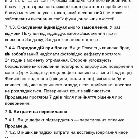
п. 3 ч. 5 ст. 13 ЗУ «ЗПП», окрім випадків істотного виробничого
браку. Під товаром неналежної якості (істотного виробничого
браку) мається на увазі товар, який несправний і не може
забезпечити виконання своїх функціональних якостей.
7.4.3.
Скасування індивідуального замовлення.
У разі
відмови Покупця від індивідуального Замовлення після
внесення Завдатку, Завдаток не повертається.
7.4.4.
Порядок дій при браку.
Якщо Покупець виявляє брак,
він зобов’язаний надіслати фото/відео дефекту протягом
24 годин з моменту отримання. Сторони узгоджують
безкоштовне виготовлення повторного виробу або повернення
коштів (крім Завдатку, якщо дефект виник не з вини Продавця).
Фізичні пошкодження (тріщини, сколи тощо), які могли бути
виявлені під час первинного огляду, після приймання посилки
не розглядаються. Повернення коштів здійснюється
Продавцем протягом
7 днів
після прийняття рішення про
повернення.
7.6. Витрати на пересилання
7.4.1. Якщо дефект підтверджено — пересилання оплачує
Продавець.
7.4.2. В інших випадках витрати на доставку/зберігання несе