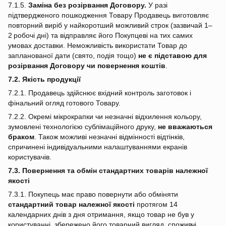
7.1.5.
Заміна без розірвання Договору.
У разі
підтвердженого пошкодження Товару Продавець виготовляє
повторний виріб у найкоротший можливий строк (зазвичай 1–
2 робочі дні) та відправляє його Покупцеві на тих самих
умовах доставки. Неможливість використати Товар до
запланованої дати (свято, подія тощо)
не є підставою для
розірвання Договору чи повернення коштів
.
7.2. Якість продукції
7.2.1. Продавець здійснює вхідний контроль заготовок і
фінальний огляд готового Товару.
7.2.2. Окремі мікрокрапки чи незначні відхилення кольору,
зумовлені технологією сублімаційного друку,
не вважаються
браком
. Також можливі незначні відмінності відтінків,
спричинені індивідуальними налаштуваннями екранів
користувачів.
7.3. Повернення та обмін стандартних товарів належної
якості
7.3.1. Покупець має право повернути або обміняти
стандартний товар належної якості
протягом 14
календарних днів з дня отримання, якщо товар не був у
користуванні, збережено його товарний вигляд, споживчі