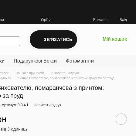
Укр
Рус
Бажання
Вхід
уки
Мій кошик
ЗВ'ЯЗАТИСЬ
хи
Подарункові Бокси
Фотомагніти
аталог
Чашки з принтами
Школа та Садочок
Cадочок
Чашка Вихователю, помаранчева з принтом: Дякуємо за труд
ихователю, помаранчева з принтом:
 за труд
Артикул: 9.3.4-L
Написати відгук
рн
 від 3 одиниць