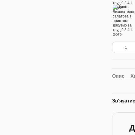
Опис
Х
Зв'язати
Д