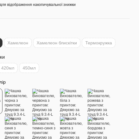
для відображення накопичувальної знижки
Хамелеон
Хамелеон блискітки
Термокружка
ки
420мл
450мл
лір