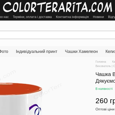
ро нас
Терміни, оплата і доставка
Контактна інформація
Новини
Відг
Фото
Індивідуальний принт
Чашки Хамелеон
Кели
Головна
К
Вихователь | 
Чашка В
Дякуємо
В наявності
260 г
Оптові ціни