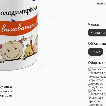
Увійти
%
Чашка
Класична
Об`єм чаш
330мл
Оберіть ко