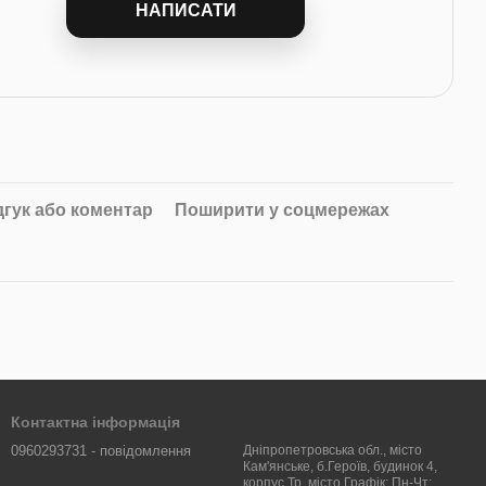
НАПИСАТИ
дгук або коментар
Поширити у соцмережах
Контактна інформація
0960293731 - повідомлення
Дніпропетровська обл., місто
Кам'янське, б.Героїв, будинок 4,
корпус Тр. місто Графік: Пн-Чт: