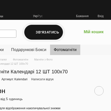
Укр
Рус
Бажання
Вхід
уки
Мій кошик
ЗВ'ЯЗАТИСЬ
хи
Подарункові Бокси
Фотомагніти
аталог
Фотомагніти
Магніти з Фото
алендарі 12 ШТ 100х70
ніти Календарі 12 ШТ 100х70
Артикул: Kalendari
Написати відгук
рн
 від 5 одиниць
для відображення накопичувальної знижки