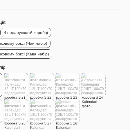
ія:
В подарунковій коробці
ковому боксі (Чай набір)
ковому боксі (Кава набір)
лір
м