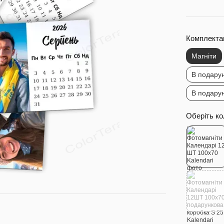
Комплектац
Магніти
В подарун
В подарун
Оберіть ко
Купуйте разо