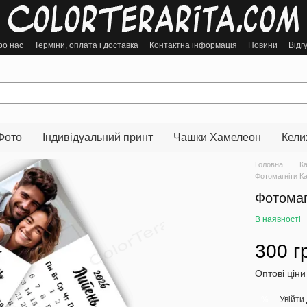
ро нас
Терміни, оплата і доставка
Контактна інформація
Новини
Відг
Фото
Індивідуальний принт
Чашки Хамелеон
Кели
Головна
К
Фотомагніти К
Фотомаг
В наявності
300 г
Оптові ціни
Увійти
%