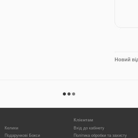
Новий ві
Клієнтам
Келихи
Вхід до кабінету
Подарункові Бокси
Політика обробки та захисту