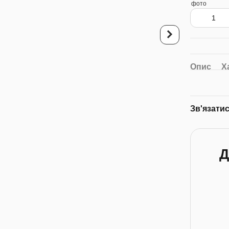
Опис
Х
Фотомагніти Календ
ШТ 100х70
300 грн
Зв'язати
532 грн
5
Д