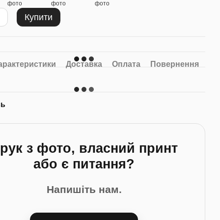
Купити
арактеристики
Доставка
Оплата
Повернення
арі 12
Чашка з сніговичком, синя з
принтом: новорічна 2026
260 грн
сь
60 грн
Купити
рук з фото, власний принт
або є питання?
Напишіть нам.