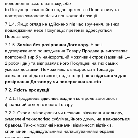
повернення всього вантажу;
або
b) Покупець самостійно подає претензію Перевізнику та
повторно замовляє тільки пошкоджені позиції.
7.1.4. Якщо огляд не здійснено під час вручення, ризики
пошкодження несе Покупець; претензії адресуються
Перевізнику.
7.1.5.
Заміна без розірвання Договору.
У разі
підтвердженого пошкодження Товару Продавець виготовляє
повторний виріб у найкоротший можливий строк (зазвичай 1–
2 робочі дні) та відправляє його Покупцеві на тих самих
умовах доставки. Неможливість використати Товар до
запланованої дати (свято, подія тощо)
не є підставою для
розірвання Договору чи повернення коштів
.
7.2. Якість продукції
7.2.1. Продавець здійснює вхідний контроль заготовок і
фінальний огляд готового Товару.
7.2.2. Окремі мікрокрапки чи незначні відхилення кольору,
зумовлені технологією сублімаційного друку,
не вважаються
браком
. Також можливі незначні відмінності відтінків,
спричинені індивідуальними налаштуваннями екранів
користувачів.