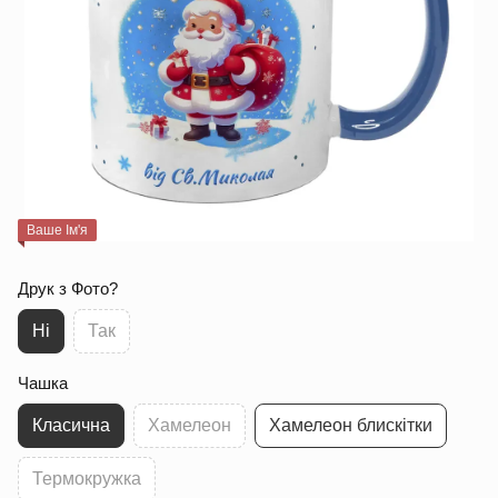
Ваше Ім'я
Друк з Фото?
Ні
Так
Чашка
Класична
Хамелеон
Хамелеон блискітки
Термокружка