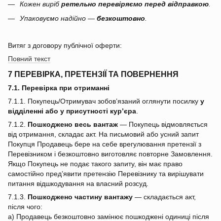
Кожен виріб
ретельно перевіряємо перед відправкою
.
Упаковуємо надійно —
безкоштовно
.
Витяг з договору публічної оферти:
Повний текст
7 ПЕРЕВІРКА, ПРЕТЕНЗІЇ ТА ПОВЕРНЕННЯ
7.1. Перевірка при отриманні
7.1.1. Покупець/Отримувач зобов’язаний оглянути посилку
у
відділенні або у присутності кур’єра
.
7.1.2.
Пошкоджено весь вантаж
— Покупець відмовляється
від отримання, складає акт. На письмовий або усний запит
Покупця Продавець бере на себе врегулювання претензії з
Перевізником і безкоштовно виготовляє повторне Замовлення.
Якщо Покупець не подає такого запиту, він має право
самостійно пред’явити претензію Перевізнику та вирішувати
питання відшкодування на власний розсуд.
7.1.3.
Пошкоджено частину вантажу
— складається акт,
після чого:
a) Продавець безкоштовно замінює пошкоджені одиниці після