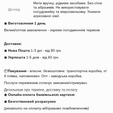
Мити вручну, рідкими засобами. Без сіток
та абразивів. Не використовувати
Догляд:
посудомийку та мікрохвильовку. Уникати
агресивної хімії.
◉
Виготовлення 1 день
Великі/оптові замовлення - окреме погодженням термінів
Доставка:
◉
Нова Пошта
1-3 дні - від 80 грн
◉
Укрпошта
1-5 днів
-
від 60 грн.
📦
Пакування
- власне, безкоштовне: транспортна коробка, п/
б плівка, наповнювач. Опт - заводська коробка.
Послуги перевізникв сплачує замовник/отримувач.
Детальніше про терміни, доставку та оплату
◉
Онлайн-оплата банківською карткою
◉
Безготівковий розрахунок
(реквізити на оплату відправимо повідомленням)