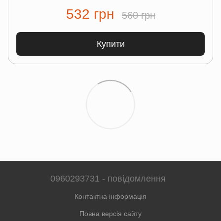
532 грн
560 грн
Купити
0960293731 - повідомлення
Контактна інформація
Повна версія сайту