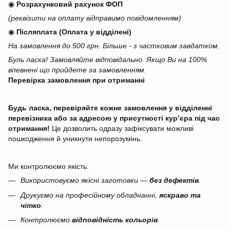
◉
Розрахунковий рахунок ФОП
(реквізити на оплату відправимо повідомленням)
◉
Післяплата (Оплата у відділені)
На замовлення до 500 грн. Більше - з частковим завдатком.
Буль ласка! Замовляйте відповідально. Якщо Ви на 100%
впевнені що прийдете за замовленням.
Перевірка замовлення при отриманні
Будь ласка, перевіряйте кожне замовлення у відділенні
перевізника або за адресою у присутності кур’єра під час
отримання!
Це дозволить одразу зафіксувати можливі
пошкодження й уникнути непорозумінь.
Ми контролюємо якість:
Використовуємо якісні заготовки —
без дефектів
.
Друкуємо на професійному обладнанні,
яскраво та
чітко
.
Контролюємо
відповідність кольорів
.