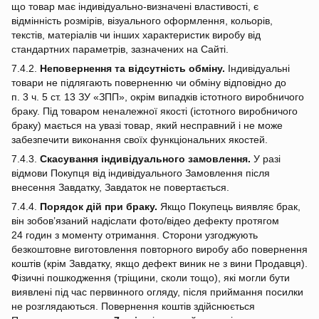
що товар має індивідуально‑визначені властивості, є
відмінність розмірів, візуального оформлення, кольорів,
текстів, матеріалів чи інших характеристик виробу від
стандартних параметрів, зазначених на Сайті.
7.4.2.
Неповернення та відсутність обміну.
Індивідуальні
товари не підлягають поверненню чи обміну відповідно до
п. 3 ч. 5 ст. 13 ЗУ «ЗПП», окрім випадків істотного виробничого
браку. Під товаром неналежної якості (істотного виробничого
браку) мається на увазі товар, який несправний і не може
забезпечити виконання своїх функціональних якостей.
7.4.3.
Скасування індивідуального замовлення.
У разі
відмови Покупця від індивідуального Замовлення після
внесення Завдатку, Завдаток не повертається.
7.4.4.
Порядок дій при браку.
Якщо Покупець виявляє брак,
він зобов’язаний надіслати фото/відео дефекту протягом
24 годин з моменту отримання. Сторони узгоджують
безкоштовне виготовлення повторного виробу або повернення
коштів (крім Завдатку, якщо дефект виник не з вини Продавця).
Фізичні пошкодження (тріщини, сколи тощо), які могли бути
виявлені під час первинного огляду, після приймання посилки
не розглядаються. Повернення коштів здійснюється