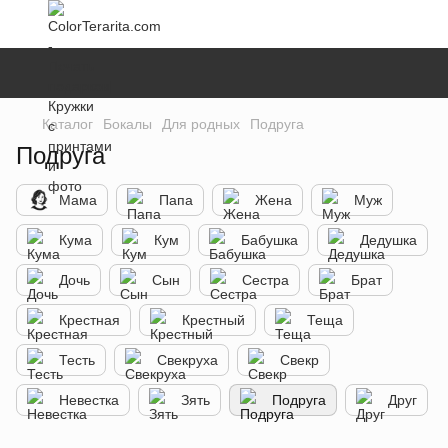
Каталог
Бокалы
Для родных
Подруга
Подруга
Мама
Папа
Жена
Муж
Кума
Кум
Бабушка
Дедушка
Дочь
Сын
Сестра
Брат
Крестная
Крестный
Теща
Тесть
Свекруха
Свекр
Невестка
Зять
Подруга
Друг