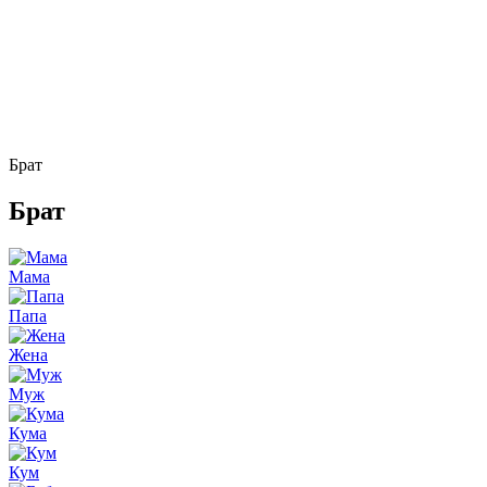
Брат
Брат
Мама
Папа
Жена
Муж
Кума
Кум