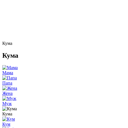
Кума
Кума
Мама
Папа
Жена
Муж
Кума
Кум