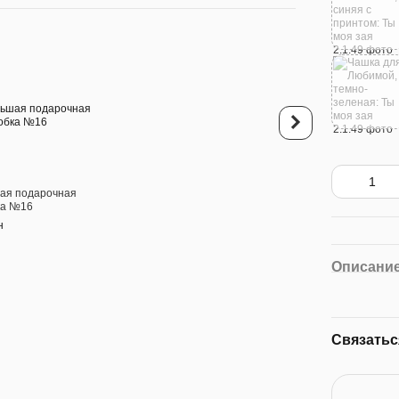
Покупайте вм
ая подарочная
Кружка для Любимо
ка №16
хамелеон 420мл бле
моя зая
н
380 грн
Описани
599 грн
6
Связатьс