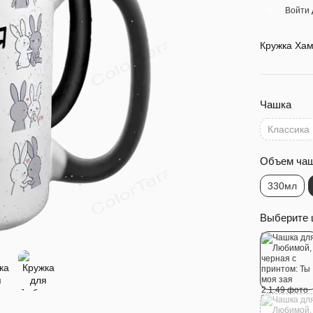
Войти
%
Кружка Хам
Чашка
Классика
Объем ча
330мл
Выберите 