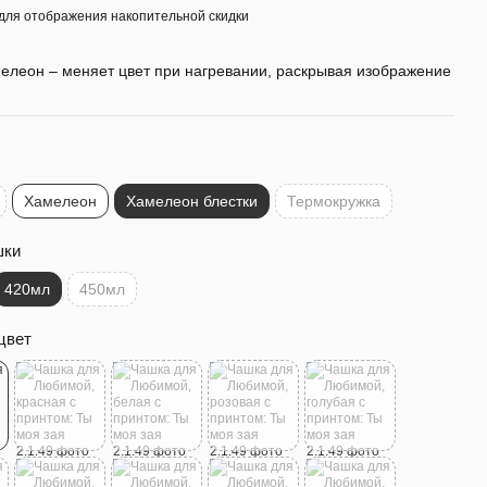
для отображения накопительной скидки
елеон – меняет цвет при нагревании, раскрывая изображение
Хамелеон
Хамелеон блестки
Термокружка
шки
420мл
450мл
цвет