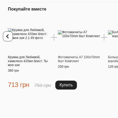
Покупайте вместе
Кружка для Любимой,
Фотомагниты A7 100x70mm
Больш
хамелеон 420мл блест: Ты
8шт Комплект
короб
моя зая
250 грн
120 гр
380 грн
713 грн
750 грн
Купить