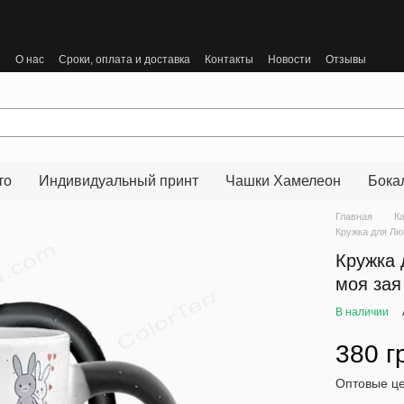
ы
О нас
Сроки, оплата и доставка
Контакты
Новости
Отзывы
то
Индивидуальный принт
Чашки Хамелеон
Бока
Главная
К
Кружка для Лю
Кружка 
моя зая
В наличии
380 г
Оптовые це