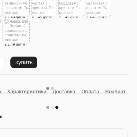
есте
Купить
й,
Фотомагниты A7 100x70mm
ст: Ты
8шт Комплект
250 грн
е
Характеристики
Доставка
Оплата
Возврат
30 грн
Купить
я