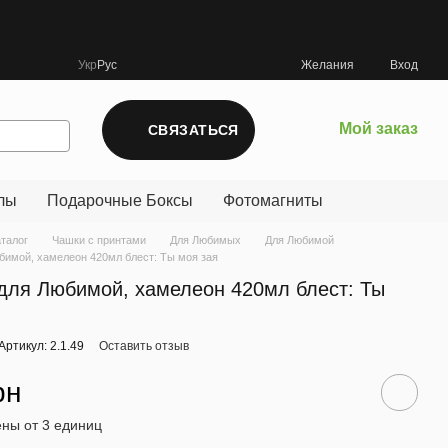
Укр
Рус
Желания
Вход
Мой заказ
СВЯЗАТЬСЯ
лы
Подарочные Боксы
Фотомагниты
аталог
Чашки с принтами
Для Любимых
Для Любимой
бимой, хамелеон 420мл блест: Ты моя зая
для Любимой, хамелеон 420мл блест: Ты
Артикул: 2.1.49
Оставить отзыв
рн
ны от 3 единиц