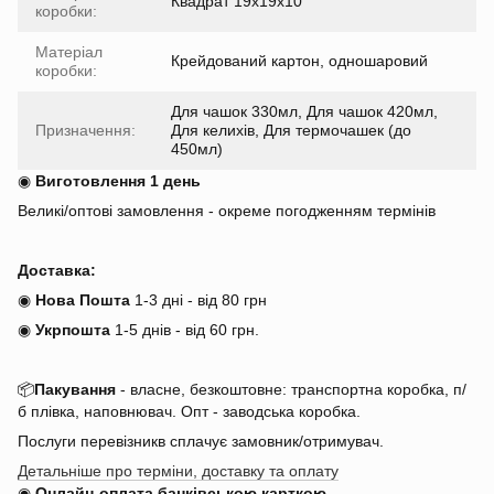
Квадрат 19x19х10
коробки:
Матеріал
Крейдований картон, одношаровий
коробки:
Для чашок 330мл, Для чашок 420мл,
Призначення:
Для келихів, Для термочашек (до
450мл)
◉
Виготовлення 1 день
Великі/оптові замовлення - окреме погодженням термінів
Доставка:
◉
Нова Пошта
1-3 дні - від 80 грн
◉
Укрпошта
1-5 днів
-
від 60 грн.
📦
Пакування
- власне, безкоштовне: транспортна коробка, п/
б плівка, наповнювач. Опт - заводська коробка.
Послуги перевізникв сплачує замовник/отримувач.
Детальніше про терміни, доставку та оплату
◉
Онлайн-оплата банківською карткою