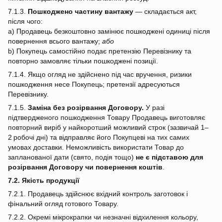
7.1.3.
Пошкоджено частину вантажу
— складається акт,
після чого:
a) Продавець безкоштовно замінює пошкоджені одиниці після
повернення всього вантажу;
або
b) Покупець самостійно подає претензію Перевізнику та
повторно замовляє тільки пошкоджені позиції.
7.1.4. Якщо огляд не здійснено під час вручення, ризики
пошкодження несе Покупець; претензії адресуються
Перевізнику.
7.1.5.
Заміна без розірвання Договору.
У разі
підтвердженого пошкодження Товару Продавець виготовляє
повторний виріб у найкоротший можливий строк (зазвичай 1–
2 робочі дні) та відправляє його Покупцеві на тих самих
умовах доставки. Неможливість використати Товар до
запланованої дати (свято, подія тощо)
не є підставою для
розірвання Договору чи повернення коштів
.
7.2. Якість продукції
7.2.1. Продавець здійснює вхідний контроль заготовок і
фінальний огляд готового Товару.
7.2.2. Окремі мікрокрапки чи незначні відхилення кольору,