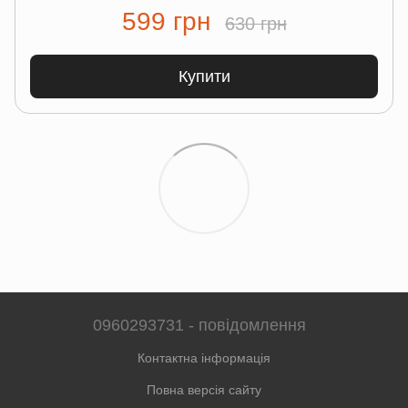
599 грн
630 грн
Купити
0960293731 - повідомлення
Контактна інформація
Повна версія сайту