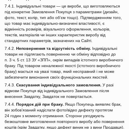
7.4.1. Індивідуальні товари — це вироби, що виготовляються
під конкретне Замовлення Покупця з параметрами (дизайн,
фото, текст, колір, тип або об’єм тощо). Підтвердженням того,
що товар має індивідуально‑визначені властивості, є
відмінність розмірів, візуального оформлення, кольорів,
текстів, матеріалів чи інших характеристик виробу від
стандартних параметрів, зазначених на Сайті.
7.4.2.
Неповернення та відсутність обміну.
Індивідуальні
товари не підлягають поверненню чи обміну відповідно до
п. 3 ч. 5 ст. 13 ЗУ «ЗПП», окрім випадків істотного виробничого
браку. Під товаром неналежної якості (істотного виробничого
браку) мається на увазі товар, який несправний і не може
забезпечити виконання своїх функціональних якостей.
7.4.3.
Скасування індивідуального замовлення.
У разі
відмови Покупця від індивідуального Замовлення після
внесення Завдатку, Завдаток не повертається.
7.4.4.
Порядок дій при браку.
Якщо Покупець виявляє брак,
він зобов’язаний надіслати фото/відео дефекту протягом
24 годин з моменту отримання. Сторони узгоджують
безкоштовне виготовлення повторного виробу або повернення
коштів (крім Завдатку, якщо дефект виник не з вини Продавця).