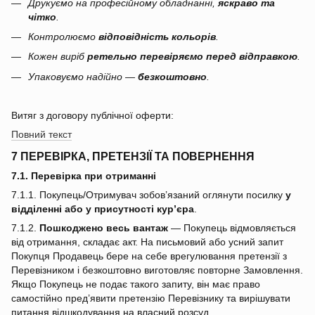
Друкуємо на професійному обладнанні,
яскраво та
чітко
.
Контролюємо
відповідність кольорів
.
Кожен виріб
ретельно перевіряємо перед відправкою
.
Упаковуємо надійно —
безкоштовно
.
Витяг з договору публічної оферти:
Повний текст
7 ПЕРЕВІРКА, ПРЕТЕНЗІЇ ТА ПОВЕРНЕННЯ
7.1. Перевірка при отриманні
7.1.1. Покупець/Отримувач зобов’язаний оглянути посилку
у
відділенні або у присутності кур’єра
.
7.1.2.
Пошкоджено весь вантаж
— Покупець відмовляється
від отримання, складає акт. На письмовий або усний запит
Покупця Продавець бере на себе врегулювання претензії з
Перевізником і безкоштовно виготовляє повторне Замовлення.
Якщо Покупець не подає такого запиту, він має право
самостійно пред’явити претензію Перевізнику та вирішувати
питання відшкодування на власний розсуд.