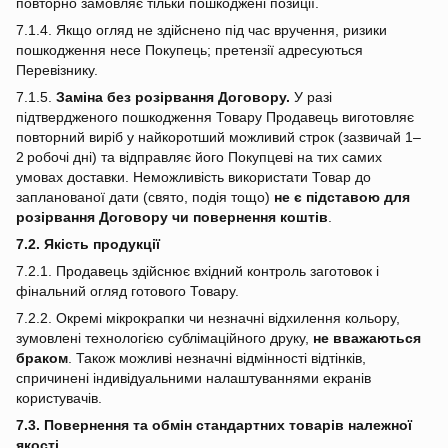
повторно замовляє тільки пошкоджені позиції.
7.1.4. Якщо огляд не здійснено під час вручення, ризики
пошкодження несе Покупець; претензії адресуються
Перевізнику.
7.1.5.
Заміна без розірвання Договору.
У разі
підтвердженого пошкодження Товару Продавець виготовляє
повторний виріб у найкоротший можливий строк (зазвичай 1–
2 робочі дні) та відправляє його Покупцеві на тих самих
умовах доставки. Неможливість використати Товар до
запланованої дати (свято, подія тощо)
не є підставою для
розірвання Договору чи повернення коштів
.
7.2. Якість продукції
7.2.1. Продавець здійснює вхідний контроль заготовок і
фінальний огляд готового Товару.
7.2.2. Окремі мікрокрапки чи незначні відхилення кольору,
зумовлені технологією сублімаційного друку,
не вважаються
браком
. Також можливі незначні відмінності відтінків,
спричинені індивідуальними налаштуваннями екранів
користувачів.
7.3. Повернення та обмін стандартних товарів належної
якості