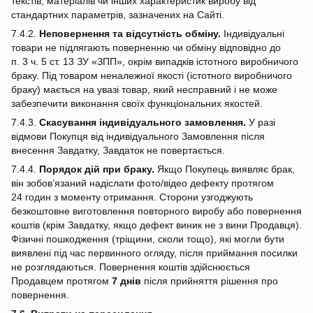
текстів, матеріалів чи інших характеристик виробу від
стандартних параметрів, зазначених на Сайті.
7.4.2.
Неповернення та відсутність обміну.
Індивідуальні
товари не підлягають поверненню чи обміну відповідно до
п. 3 ч. 5 ст. 13 ЗУ «ЗПП», окрім випадків істотного виробничого
браку. Під товаром неналежної якості (істотного виробничого
браку) мається на увазі товар, який несправний і не може
забезпечити виконання своїх функціональних якостей.
7.4.3.
Скасування індивідуального замовлення.
У разі
відмови Покупця від індивідуального Замовлення після
внесення Завдатку, Завдаток не повертається.
7.4.4.
Порядок дій при браку.
Якщо Покупець виявляє брак,
він зобов’язаний надіслати фото/відео дефекту протягом
24 годин з моменту отримання. Сторони узгоджують
безкоштовне виготовлення повторного виробу або повернення
коштів (крім Завдатку, якщо дефект виник не з вини Продавця).
Фізичні пошкодження (тріщини, сколи тощо), які могли бути
виявлені під час первинного огляду, після приймання посилки
не розглядаються. Повернення коштів здійснюється
Продавцем протягом
7 днів
після прийняття рішення про
повернення.