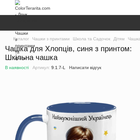
Каталог
Чашки з принтами
Школа та Садочок
Дітям
Чашка
Чашка для Хлопців, синя з принтом:
Шкільна чашка
В наявності
Артикул:
9.1.7-L
Написати відгук