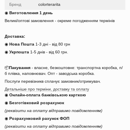
Бренд
colorterarita
◉
Виготовлення 1 день
Великі/оптові замовлення - окреме погодженням термінів
Доставка:
◉
Нова Пошта
1-3 дні - від 80 грн
◉
Укрпошта
1-5 днів
-
від 60 грн.
📦
Пакування
- власне, безкоштовне: транспортна коробка, п/
б плівка, наповнювач. Опт - заводська коробка.
Послуги перевізникв сплачує замовник/отримувач.
Детальніше про терміни, доставку та оплату
◉
Онлайн-оплата банківською карткою
◉
Безготівковий розрахунок
(реквізити на оплату відправимо повідомленням)
◉
Розрахунковий рахунок ФОП
(реквізити на оплату відправимо повідомленням)