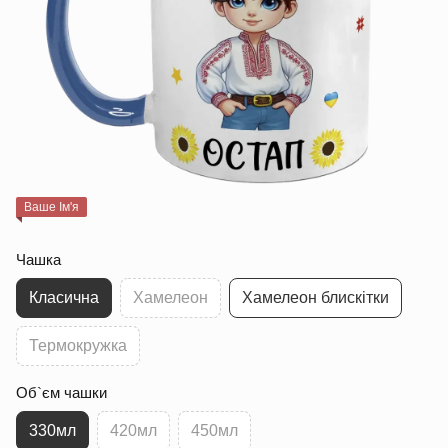
Ваше Ім'я
Чашка
Класична
Хамелеон
Хамелеон блискітки
Термокружка
Об`єм чашки
330мл
420мл
450мл