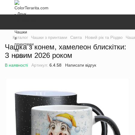
Каталог
Чашки з принтами
Свята
Новий рік та Різдво
Чашк
Чашка з конем, хамелеон блискітки:
З новим 2026 роком
В наявності
Артикул:
6.4.58
Написати відгук