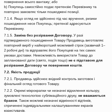
повернення всього вантажу;
або
b) Покупець самостійно подає претензію Перевізнику та
повторно замовляє тільки пошкоджені позиції.
7.1.4. Якщо огляд не здійснено під час вручення, ризики
пошкодження несе Покупець; претензії адресуються
Перевізнику.
7.1.5.
Заміна без розірвання Договору.
У разі
підтвердженого пошкодження Товару Продавець виготовляє
повторний виріб у найкоротший можливий строк (зазвичай 1–
2 робочі дні) та відправляє його Покупцеві на тих самих
умовах доставки. Неможливість використати Товар до
запланованої дати (свято, подія тощо)
не є підставою для
розірвання Договору чи повернення коштів
.
7.2. Якість продукції
7.2.1. Продавець здійснює вхідний контроль заготовок і
фінальний огляд готового Товару.
7.2.2. Окремі мікрокрапки чи незначні відхилення кольору,
зумовлені технологією сублімаційного друку,
не вважаються
браком
. Також можливі незначні відмінності відтінків,
спричинені індивідуальними налаштуваннями екранів
користувачів.