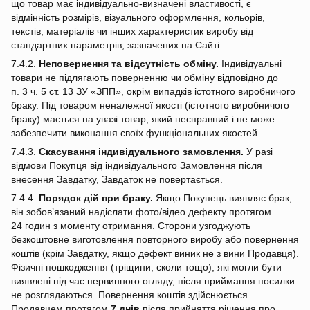
що товар має індивідуально‑визначені властивості, є
відмінність розмірів, візуального оформлення, кольорів,
текстів, матеріалів чи інших характеристик виробу від
стандартних параметрів, зазначених на Сайті.
7.4.2.
Неповернення та відсутність обміну.
Індивідуальні
товари не підлягають поверненню чи обміну відповідно до
п. 3 ч. 5 ст. 13 ЗУ «ЗПП», окрім випадків істотного виробничого
браку. Під товаром неналежної якості (істотного виробничого
браку) мається на увазі товар, який несправний і не може
забезпечити виконання своїх функціональних якостей.
7.4.3.
Скасування індивідуального замовлення.
У разі
відмови Покупця від індивідуального Замовлення після
внесення Завдатку, Завдаток не повертається.
7.4.4.
Порядок дій при браку.
Якщо Покупець виявляє брак,
він зобов’язаний надіслати фото/відео дефекту протягом
24 годин з моменту отримання. Сторони узгоджують
безкоштовне виготовлення повторного виробу або повернення
коштів (крім Завдатку, якщо дефект виник не з вини Продавця).
Фізичні пошкодження (тріщини, сколи тощо), які могли бути
виявлені під час первинного огляду, після приймання посилки
не розглядаються. Повернення коштів здійснюється
Продавцем протягом
7 днів
після прийняття рішення про