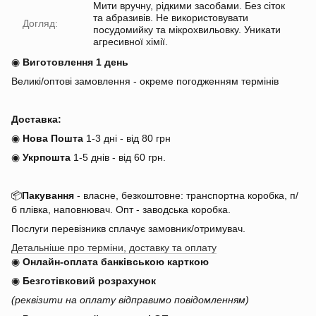
Мити вручну, рідкими засобами. Без сіток
та абразивів. Не використовувати
Догляд:
посудомийку та мікрохвильовку. Уникати
агресивної хімії.
◉
Виготовлення 1 день
Великі/оптові замовлення - окреме погодженням термінів
Доставка:
◉
Нова Пошта
1-3 дні - від 80 грн
◉
Укрпошта
1-5 днів
-
від 60 грн.
📦
Пакування
- власне, безкоштовне: транспортна коробка, п/
б плівка, наповнювач. Опт - заводська коробка.
Послуги перевізникв сплачує замовник/отримувач.
Детальніше про терміни, доставку та оплату
◉
Онлайн-оплата банківською карткою
◉
Безготівковий розрахунок
(реквізити на оплату відправимо повідомленням)