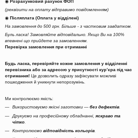
◉
Розрахунковий рахунок ФОП
(реквізити на оплату відправимо повідомленням)
◉
Післяплата (Оплата у відділені)
На замовлення до 500 грн. Більше - з частковим завдатком.
Буль ласка! Замовляйте відповідально. Якщо Ви на 100%
впевнені що прийдете за замовленням.
Перевірка замовлення при отриманні
Будь ласка, перевіряйте кожне замовлення у відділенні
перевізника або за адресою у присутності кур’єра під час
отримання!
Це дозволить одразу зафіксувати можливі
пошкодження й уникнути непорозумінь.
Ми контролюємо якість:
Використовуємо якісні заготовки —
без дефектів
.
Друкуємо на професійному обладнанні,
яскраво та
чітко
.
Контролюємо
відповідність кольорів
.