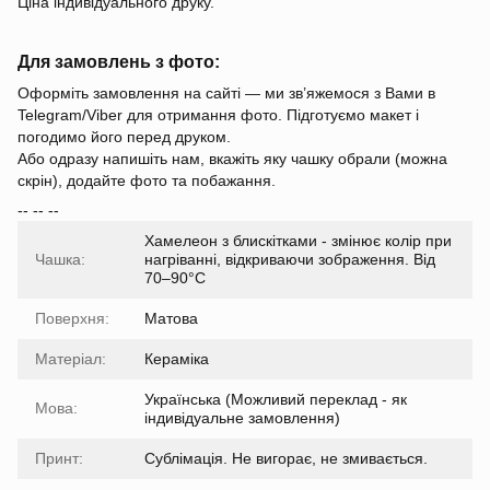
Ціна індивідуального друку.
Для замовлень з фото:
Оформіть замовлення на сайті — ми зв’яжемося з Вами в
Telegram/Viber для отримання фото. Підготуємо макет і
погодимо його перед друком.
Або одразу напишіть нам, вкажіть яку чашку обрали (можна
скрін), додайте фото та побажання.
-- -- --
Хамелеон з блискітками - змінює колір при
Чашка:
нагріванні, відкриваючи зображення. Від
70–90°C
Поверхня:
Матова
Матеріал:
Кераміка
Українська (Можливий переклад - як
Мова:
індивідуальне замовлення)
Принт:
Сублімація. Не вигорає, не змивається.