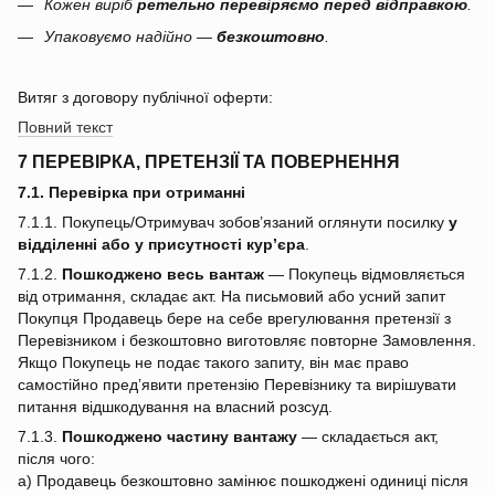
Кожен виріб
ретельно перевіряємо перед відправкою
.
Упаковуємо надійно —
безкоштовно
.
Витяг з договору публічної оферти:
Повний текст
7 ПЕРЕВІРКА, ПРЕТЕНЗІЇ ТА ПОВЕРНЕННЯ
7.1. Перевірка при отриманні
7.1.1. Покупець/Отримувач зобов’язаний оглянути посилку
у
відділенні або у присутності кур’єра
.
7.1.2.
Пошкоджено весь вантаж
— Покупець відмовляється
від отримання, складає акт. На письмовий або усний запит
Покупця Продавець бере на себе врегулювання претензії з
Перевізником і безкоштовно виготовляє повторне Замовлення.
Якщо Покупець не подає такого запиту, він має право
самостійно пред’явити претензію Перевізнику та вирішувати
питання відшкодування на власний розсуд.
7.1.3.
Пошкоджено частину вантажу
— складається акт,
після чого:
a) Продавець безкоштовно замінює пошкоджені одиниці після