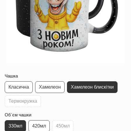
Чашка
Класична
Хамелеон
Хамелеон блискітки
Термокружка
Об`єм чашки
330мл
420мл
450мл