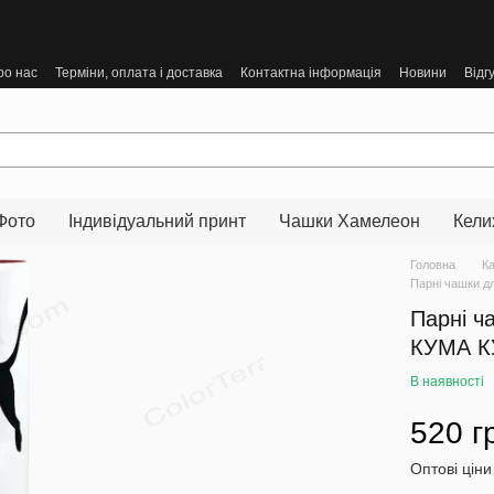
ро нас
Терміни, оплата і доставка
Контактна інформація
Новини
Відг
Фото
Індивідуальний принт
Чашки Хамелеон
Кели
Головна
К
Парні чашки д
Парні ч
КУМА 
В наявності
520 г
Оптові ціни