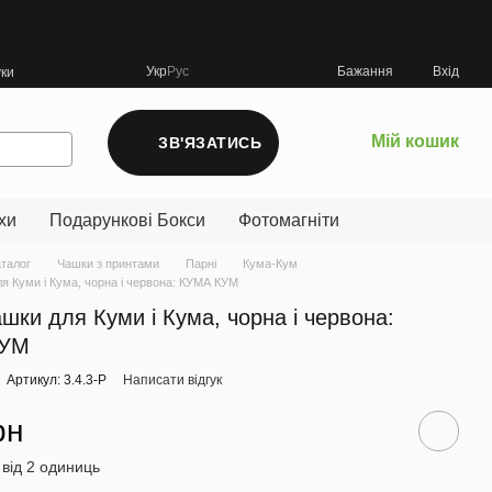
Укр
Рус
Бажання
Вхід
уки
Мій кошик
ЗВ'ЯЗАТИСЬ
хи
Подарункові Бокси
Фотомагніти
аталог
Чашки з принтами
Парні
Кума-Кум
ля Куми і Кума, чорна і червона: КУМА КУМ
ашки для Куми і Кума, чорна і червона:
КУМ
Артикул: 3.4.3-P
Написати відгук
рн
 від 2 одиниць