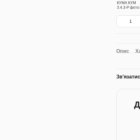
Опис
Х
Зв'язати
Д