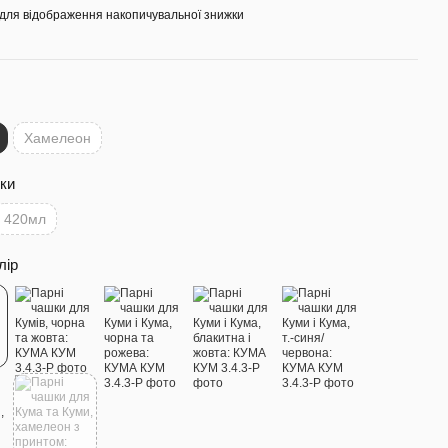
для відображення накопичувальної знижки
Хамелеон
ки
420мл
лір