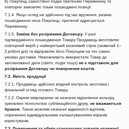
b) Покупець самостійно подає претензію Перевізнику та
повторно замовляє тільки пошкоджені позиції.
7.1.4. Якщо огляд не здійснено під час вручення, ризики
пошкодження несе Покупець; претензії адресуються
Перевізнику.
7.1.5.
Заміна без розірвання Договору.
У разі
підтвердженого пошкодження Товару Продавець виготовляє
повторний виріб у найкоротший можливий строк (зазвичай 1–
2 робочі дні) та відправляє його Покупцеві на тих самих
умовах доставки. Неможливість використати Товар до
запланованої дати (свято, подія тощо)
не є підставою для
розірвання Договору чи повернення коштів
.
7.2. Якість продукції
7.2.1. Продавець здійснює вхідний контроль заготовок і
фінальний огляд готового Товару.
7.2.2. Окремі мікрокрапки чи незначні відхилення кольору,
зумовлені технологією сублімаційного друку,
не вважаються
браком
. Також можливі незначні відмінності відтінків,
спричинені індивідуальними налаштуваннями екранів
користувачів.
7.3. Повернення та обмін стандартних товарів належної