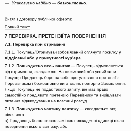
Упаковуємо надійно —
безкоштовно
.
Витяг з договору публічної оферти:
Повний текст
7 ПЕРЕВІРКА, ПРЕТЕНЗІЇ ТА ПОВЕРНЕННЯ
7.1. Перевірка при отриманні
7.1.1. Покупець/Отримувач зобов’язаний оглянути посилку
у
відділенні або у присутності кур’єра
.
7.1.2.
Пошкоджено весь вантаж
— Покупець відмовляється
від отримання, складає акт. На письмовий або усний запит
Покупця Продавець бере на себе врегулювання претензії з
Перевізником і безкоштовно виготовляє повторне Замовлення.
Якщо Покупець не подає такого запиту, він має право
самостійно пред’явити претензію Перевізнику та вирішувати
питання відшкодування на власний розсуд.
7.1.3.
Пошкоджено частину вантажу
— складається акт,
після чого:
a) Продавець безкоштовно замінює пошкоджені одиниці після
повернення всього вантажу;
або