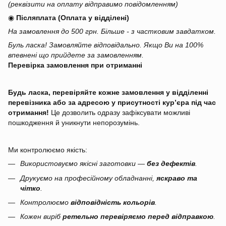
(реквізити на оплату відправимо повідомленням)
◉
Післяплата (Оплата у відділені)
На замовлення до 500 грн. Більше - з частковим завдатком.
Буль ласка! Замовляйте відповідально. Якщо Ви на 100%
впевнені що прийдете за замовленням.
Перевірка замовлення при отриманні
Будь ласка, перевіряйте кожне замовлення у відділенні
перевізника або за адресою у присутності кур’єра під час
отримання!
Це дозволить одразу зафіксувати можливі
пошкодження й уникнути непорозумінь.
Ми контролюємо якість:
Використовуємо якісні заготовки —
без дефектів
.
Друкуємо на професійному обладнанні,
яскраво та
чітко
.
Контролюємо
відповідність кольорів
.
Кожен виріб
ретельно перевіряємо перед відправкою
.