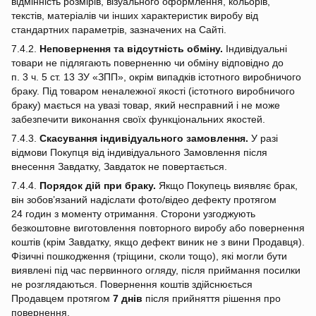
відмінність розмірів, візуального оформлення, кольорів,
текстів, матеріалів чи інших характеристик виробу від
стандартних параметрів, зазначених на Сайті.
7.4.2.
Неповернення та відсутність обміну.
Індивідуальні
товари не підлягають поверненню чи обміну відповідно до
п. 3 ч. 5 ст. 13 ЗУ «ЗПП», окрім випадків істотного виробничого
браку. Під товаром неналежної якості (істотного виробничого
браку) мається на увазі товар, який несправний і не може
забезпечити виконання своїх функціональних якостей.
7.4.3.
Скасування індивідуального замовлення.
У разі
відмови Покупця від індивідуального Замовлення після
внесення Завдатку, Завдаток не повертається.
7.4.4.
Порядок дій при браку.
Якщо Покупець виявляє брак,
він зобов’язаний надіслати фото/відео дефекту протягом
24 годин з моменту отримання. Сторони узгоджують
безкоштовне виготовлення повторного виробу або повернення
коштів (крім Завдатку, якщо дефект виник не з вини Продавця).
Фізичні пошкодження (тріщини, сколи тощо), які могли бути
виявлені під час первинного огляду, після приймання посилки
не розглядаються. Повернення коштів здійснюється
Продавцем протягом
7 днів
після прийняття рішення про
повернення.