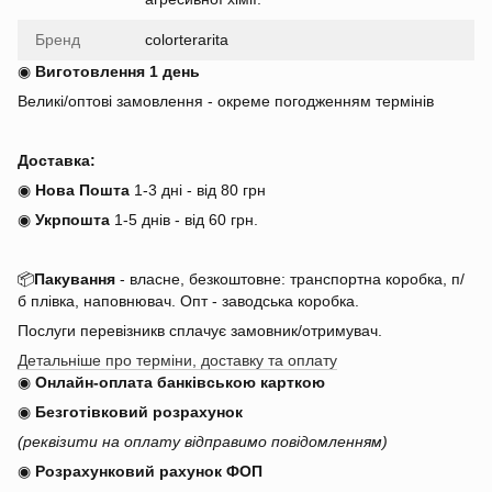
Бренд
colorterarita
◉
Виготовлення 1 день
Великі/оптові замовлення - окреме погодженням термінів
Доставка:
◉
Нова Пошта
1-3 дні - від 80 грн
◉
Укрпошта
1-5 днів
-
від 60 грн.
📦
Пакування
- власне, безкоштовне: транспортна коробка, п/
б плівка, наповнювач. Опт - заводська коробка.
Послуги перевізникв сплачує замовник/отримувач.
Детальніше про терміни, доставку та оплату
◉
Онлайн-оплата банківською карткою
◉
Безготівковий розрахунок
(реквізити на оплату відправимо повідомленням)
◉
Розрахунковий рахунок ФОП