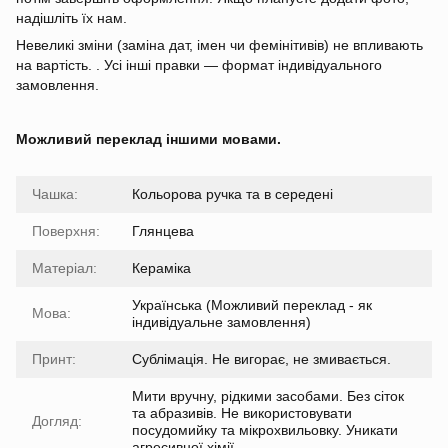
надішліть їх нам.
Невеликі зміни (заміна дат, імен чи фемінітивів) не впливають
на вартість. . Усі інші правки — формат індивідуального
замовлення.
Можливий переклад іншими мовами.
Чашка:
Кольорова ручка та в середені
Поверхня:
Глянцева
Матеріал:
Кераміка
Українська (Можливий переклад - як
Мова:
індивідуальне замовлення)
Принт:
Сублімація. Не вигорає, не змивається.
Мити вручну, рідкими засобами. Без сіток
та абразивів. Не використовувати
Догляд:
посудомийку та мікрохвильовку. Уникати
агресивної хімії.