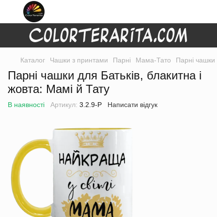
Каталог
Чашки з принтами
Парні
Мама-Тато
Парні чашки 
Парні чашки для Батьків, блакитна і
жовта: Мамі й Тату
В наявності
Артикул:
3.2.9-P
Написати відгук