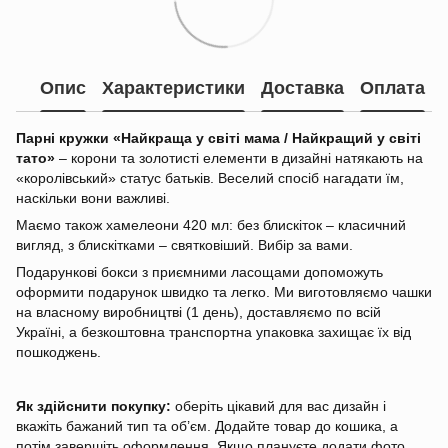
Опис
Характеристики
Доставка
Оплата
Парні кружки «Найкраща у світі мама / Найкращий у світі
тато»
– корони та золотисті елементи в дизайні натякають на
«королівський» статус батьків. Веселий спосіб нагадати їм,
наскільки вони важливі.
Маємо також хамелеони 420 мл: без блискіток – класичний
вигляд, з блискітками – святковіший. Вибір за вами.
Подарункові бокси з приємними ласощами допоможуть
оформити подарунок швидко та легко. Ми виготовляємо чашки
на власному виробництві (1 день), доставляємо по всій
Україні, а безкоштовна транспортна упаковка захищає їх від
пошкоджень.
Як здійснити покупку:
оберіть цікавий для вас дизайн і
вкажіть бажаний тип та об’єм. Додайте товар до кошика, а
потім завершіть оформлення. Якщо плануєте додати фото,