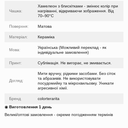
Хамелеон з блискітками - змінює колір при
Чашка:
нагріванні, відкриваючи зображення. Від
70–90°C
Поверхня:
Матова
Матеріал:
Кераміка
Українська (Можливий переклад - як
Мова:
індивідуальне замовлення)
Принт:
Сублімація. Не вигорає, не змивається.
Мити вручну, рідкими засобами. Без сіток
та абразивів. Не використовувати
Догляд:
посудомийку та мікрохвильовку. Уникати
агресивної хімії.
Бренд
colorterarita
◉
Виготовлення 1 день
Великі/оптові замовлення - окреме погодженням термінів