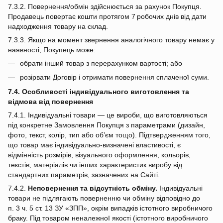
7.3.2. Повернення/обмін здійснюється за рахунок Покупця.
Продавець повертає кошти протягом 7 робочих днів від дати
надходження товару на склад.
7.3.3. Якщо на момент звернення аналогічного товару немає у
наявності, Покупець може:
обрати інший товар з перерахунком вартості; або
розірвати Договір і отримати повернення сплаченої суми.
7.4. Особливості індивідуального виготовлення та
відмова від повернення
7.4.1. Індивідуальні товари — це вироби, що виготовляються
під конкретне Замовлення Покупця з параметрами (дизайн,
фото, текст, колір, тип або об’єм тощо). Підтвердженням того,
що товар має індивідуально‑визначені властивості, є
відмінність розмірів, візуального оформлення, кольорів,
текстів, матеріалів чи інших характеристик виробу від
стандартних параметрів, зазначених на Сайті.
7.4.2.
Неповернення та відсутність обміну.
Індивідуальні
товари не підлягають поверненню чи обміну відповідно до
п. 3 ч. 5 ст. 13 ЗУ «ЗПП», окрім випадків істотного виробничого
браку. Під товаром неналежної якості (істотного виробничого