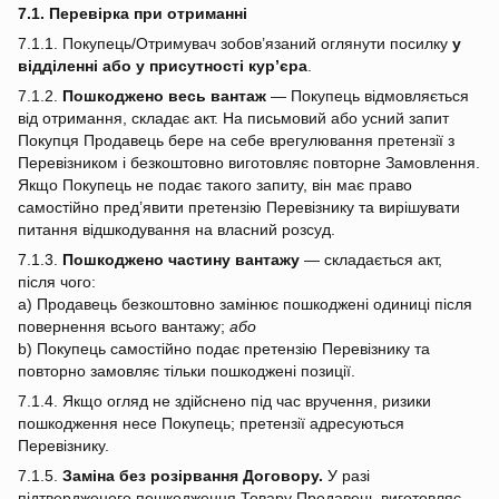
7.1. Перевірка при отриманні
7.1.1. Покупець/Отримувач зобов’язаний оглянути посилку
у
відділенні або у присутності кур’єра
.
7.1.2.
Пошкоджено весь вантаж
— Покупець відмовляється
від отримання, складає акт. На письмовий або усний запит
Покупця Продавець бере на себе врегулювання претензії з
Перевізником і безкоштовно виготовляє повторне Замовлення.
Якщо Покупець не подає такого запиту, він має право
самостійно пред’явити претензію Перевізнику та вирішувати
питання відшкодування на власний розсуд.
7.1.3.
Пошкоджено частину вантажу
— складається акт,
після чого:
a) Продавець безкоштовно замінює пошкоджені одиниці після
повернення всього вантажу;
або
b) Покупець самостійно подає претензію Перевізнику та
повторно замовляє тільки пошкоджені позиції.
7.1.4. Якщо огляд не здійснено під час вручення, ризики
пошкодження несе Покупець; претензії адресуються
Перевізнику.
7.1.5.
Заміна без розірвання Договору.
У разі
підтвердженого пошкодження Товару Продавець виготовляє