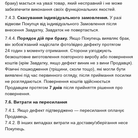
браку) мається на увазі товар, який несправний і не може
забезпечити виконання своїх функціональних якостей.
7.4.3.
Скасування індивідуального замовлення.
У разі
відмови Покупця від індивідуального Замовлення після
внесення Завдатку, Завдаток не повертається.
7.4.4.
Порядок дій при браку.
Якщо Покупець виявляє брак,
він зобов’язаний надіслати фото/відео дефекту протягом
24 годин з моменту отримання. Сторони узгоджують
безкоштовне виготовлення повторного виробу або повернення
коштів (крім Завдатку, якщо дефект виник не з вини Продавця).
Фізичні пошкодження (тріщини, сколи тощо), які могли бути
виявлені під час первинного огляду, після приймання посилки
не розглядаються. Повернення коштів здійснюється
Продавцем протягом
7 днів
після прийняття рішення про
повернення.
7.6. Витрати на пересилання
7.4.1. Якщо дефект підтверджено — пересилання оплачує
Продавець.
7.4.2. В інших випадках витрати на доставку/зберігання несе
Покупець.