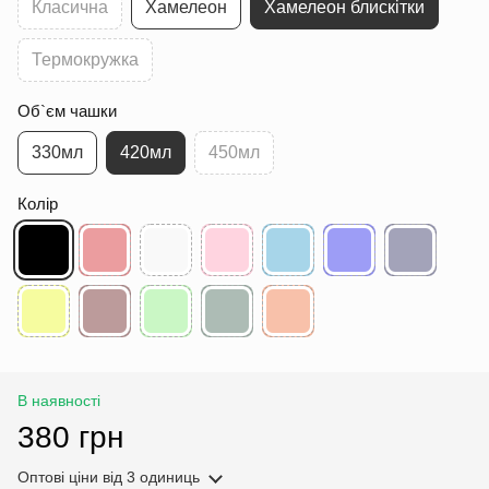
Класична
Хамелеон
Хамелеон блискітки
Термокружка
Об`єм чашки
330мл
420мл
450мл
Колір
В наявності
380 грн
Оптові ціни
від 3 одиниць