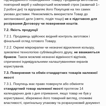
повторний виріб у найкоротший можливий строк (зазвичай 1–
2 робочі дні) та відправляє його Покупцеві на тих самих
умовах доставки. Неможливість використати Товар до
запланованої дати (свято, подія тощо)
не є підставою для
розірвання Договору чи повернення коштів
.
7.2. Якість продукції
7.2.1. Продавець здійснює вхідний контроль заготовок і
фінальний огляд готового Товару.
7.2.2. Окремі мікрокрапки чи незначні відхилення кольору,
зумовлені технологією сублімаційного друку,
не вважаються
браком
. Також можливі незначні відмінності відтінків,
спричинені індивідуальними налаштуваннями екранів
користувачів.
7.3. Повернення та обмін стандартних товарів належної
якості
7.3.1. Покупець має право повернути або обміняти
стандартний товар належної якості
протягом 14
календарних днів з дня отримання, якщо товар не був у
користуванні, збережено його товарний вигляд, споживчі
властивості, оригінальну упаковку та розрахунковий документ.