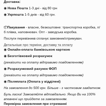
Доставка:
◉
Нова Пошта
1-3 дні - від 80 грн
◉
Укрпошта
1-5 днів
-
від 60 грн.
📦
Пакування
- власне, безкоштовне: транспортна коробка, п/
б плівка, наповнювач. Опт - заводська коробка.
Послуги перевізникв сплачує замовник/отримувач.
Детальніше про терміни, доставку та оплату
◉
Онлайн-оплата банківською карткою
◉
Безготівковий розрахунок
(реквізити на оплату відправимо повідомленням)
◉
Розрахунковий рахунок ФОП
(реквізити на оплату відправимо повідомленням)
◉
Післяплата (Оплата у відділені)
На замовлення до 500 грн. Більше - з частковим завдатком.
Буль ласка! Замовляйте відповідально. Якщо Ви на 100%
впевнені що прийдете за замовленням.
Перевірка замовлення при отриманні