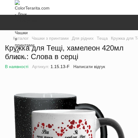
Каталог
Чашки з принтами
Для рідних
Теща
Кружка для Т
Кружка для Тещі, хамелеон 420мл
блиск.: Слова в серці
В наявності
Артикул:
1.15.13-F
Написати відгук