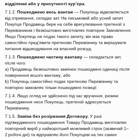
відділенні або у присутності кур’єра
.
7.1.2.
Пошкоджено весь вантаж
— Покупець відмовляється
від отримання, складає акт. На письмовий або усний запит
Покупця Продавець бере на себе врегулювання претензії з
Перевізником і безкоштовно виготовляє повторне Замовлення.
Якщо Покупець не подає такого запиту, він має право
самостійно пред’явити претензію Перевізнику та вирішувати
питання відшкодування на власний розсуд.
7.1.3.
Пошкоджено частину вантажу
— складається акт,
після чого:
a) Продавець безкоштовно замінює пошкоджені одиниці після
повернення всього вантажу;
або
b) Покупець самостійно подає претензію Перевізнику та
повторно замовляє тільки пошкоджені позиції.
7.1.4. Якщо огляд не здійснено під час вручення, ризики
пошкодження несе Покупець; претензії адресуються
Перевізнику.
7.1.5.
Заміна без розірвання Договору.
У разі
підтвердженого пошкодження Товару Продавець виготовляє
повторний виріб у найкоротший можливий строк (зазвичай 1–
2 робочі дні) та відправляє його Покупцеві на тих самих