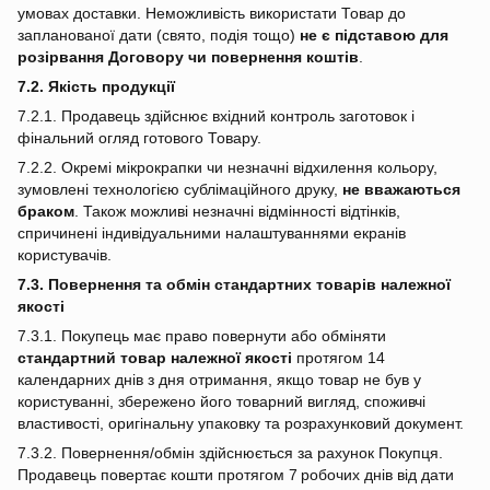
умовах доставки. Неможливість використати Товар до
запланованої дати (свято, подія тощо)
не є підставою для
розірвання Договору чи повернення коштів
.
7.2. Якість продукції
7.2.1. Продавець здійснює вхідний контроль заготовок і
фінальний огляд готового Товару.
7.2.2. Окремі мікрокрапки чи незначні відхилення кольору,
зумовлені технологією сублімаційного друку,
не вважаються
браком
. Також можливі незначні відмінності відтінків,
спричинені індивідуальними налаштуваннями екранів
користувачів.
7.3. Повернення та обмін стандартних товарів належної
якості
7.3.1. Покупець має право повернути або обміняти
стандартний товар належної якості
протягом 14
календарних днів з дня отримання, якщо товар не був у
користуванні, збережено його товарний вигляд, споживчі
властивості, оригінальну упаковку та розрахунковий документ.
7.3.2. Повернення/обмін здійснюється за рахунок Покупця.
Продавець повертає кошти протягом 7 робочих днів від дати