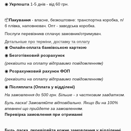
◉
Укрпошта
1-5 днів
-
від 60 грн.
📦
Пакування
- власне, безкоштовне: транспортна коробка, п/
б плівка, наповнювач. Опт - заводська коробка.
Послуги перевізникв сплачує замовник/отримувач.
Детальніше про терміни, доставку та оплату
◉
Онлайн-оплата банківською карткою
◉
Безготівковий розрахунок
(реквізити на оплату відправимо повідомленням)
◉
Розрахунковий рахунок ФОП
(реквізити на оплату відправимо повідомленням)
◉
Післяплата (Оплата у відділені)
На замовлення до 500 грн. Більше - з частковим завдатком.
Буль ласка! Замовляйте відповідально. Якщо Ви на 100%
впевнені що прийдете за замовленням.
Перевірка замовлення при отриманні
Будь ласка, перевіряйте кожне замовлення у відділенні