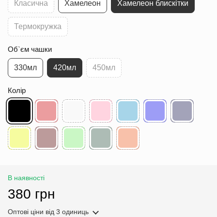
Класична
Хамелеон
Хамелеон блискітки
Термокружка
Об`єм чашки
330мл
420мл
450мл
Колір
В наявності
380 грн
Оптові ціни
від 3 одиниць