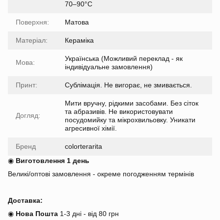
70–90°C
Поверхня:
Матова
Матеріал:
Кераміка
Українська (Можливий переклад - як
Мова:
індивідуальне замовлення)
Принт:
Сублімація. Не вигорає, не змивається.
Мити вручну, рідкими засобами. Без сіток
та абразивів. Не використовувати
Догляд:
посудомийку та мікрохвильовку. Уникати
агресивної хімії.
Бренд
colorterarita
◉
Виготовлення 1 день
Великі/оптові замовлення - окреме погодженням термінів
Доставка:
◉
Нова Пошта
1-3 дні - від 80 грн