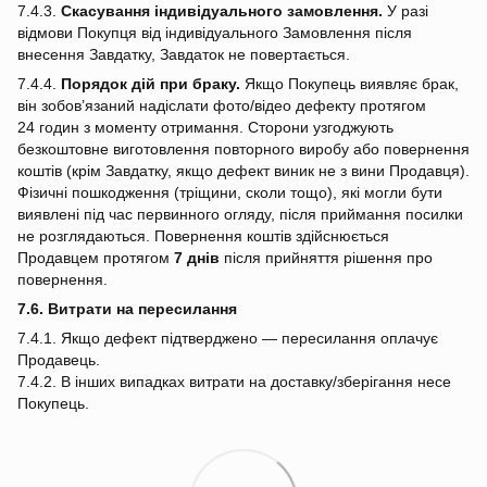
7.4.3.
Скасування індивідуального замовлення.
У разі
відмови Покупця від індивідуального Замовлення після
внесення Завдатку, Завдаток не повертається.
7.4.4.
Порядок дій при браку.
Якщо Покупець виявляє брак,
він зобов’язаний надіслати фото/відео дефекту протягом
24 годин з моменту отримання. Сторони узгоджують
безкоштовне виготовлення повторного виробу або повернення
коштів (крім Завдатку, якщо дефект виник не з вини Продавця).
Фізичні пошкодження (тріщини, сколи тощо), які могли бути
виявлені під час первинного огляду, після приймання посилки
не розглядаються. Повернення коштів здійснюється
Продавцем протягом
7 днів
після прийняття рішення про
повернення.
7.6. Витрати на пересилання
7.4.1. Якщо дефект підтверджено — пересилання оплачує
Продавець.
7.4.2. В інших випадках витрати на доставку/зберігання несе
Покупець.