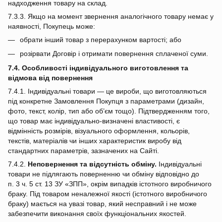
надходження товару на склад.
7.3.3. Якщо на момент звернення аналогічного товару немає у
наявності, Покупець може:
обрати інший товар з перерахунком вартості; або
розірвати Договір і отримати повернення сплаченої суми.
7.4. Особливості індивідуального виготовлення та
відмова від повернення
7.4.1. Індивідуальні товари — це вироби, що виготовляються
під конкретне Замовлення Покупця з параметрами (дизайн,
фото, текст, колір, тип або об’єм тощо). Підтвердженням того,
що товар має індивідуально‑визначені властивості, є
відмінність розмірів, візуального оформлення, кольорів,
текстів, матеріалів чи інших характеристик виробу від
стандартних параметрів, зазначених на Сайті.
7.4.2.
Неповернення та відсутність обміну.
Індивідуальні
товари не підлягають поверненню чи обміну відповідно до
п. 3 ч. 5 ст. 13 ЗУ «ЗПП», окрім випадків істотного виробничого
браку. Під товаром неналежної якості (істотного виробничого
браку) мається на увазі товар, який несправний і не може
забезпечити виконання своїх функціональних якостей.