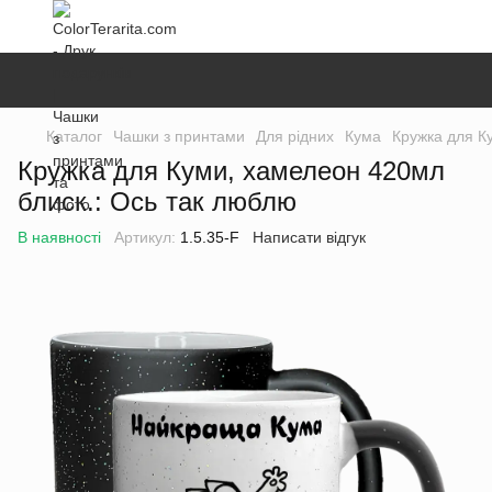
Каталог
Чашки з принтами
Для рідних
Кума
Кружка для К
Кружка для Куми, хамелеон 420мл
блиск.: Ось так люблю
В наявності
Артикул:
1.5.35-F
Написати відгук