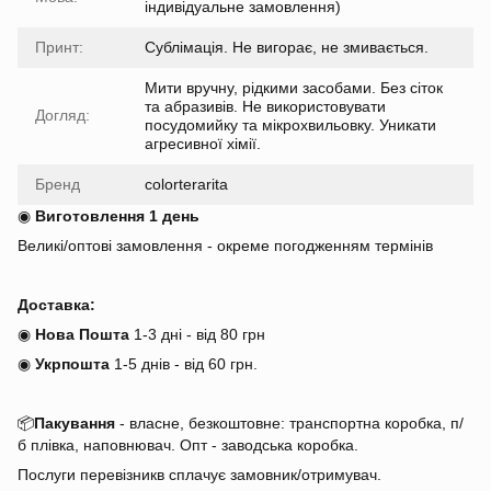
індивідуальне замовлення)
Принт:
Сублімація. Не вигорає, не змивається.
Мити вручну, рідкими засобами. Без сіток
та абразивів. Не використовувати
Догляд:
посудомийку та мікрохвильовку. Уникати
агресивної хімії.
Бренд
colorterarita
◉
Виготовлення 1 день
Великі/оптові замовлення - окреме погодженням термінів
Доставка:
◉
Нова Пошта
1-3 дні - від 80 грн
◉
Укрпошта
1-5 днів
-
від 60 грн.
📦
Пакування
- власне, безкоштовне: транспортна коробка, п/
б плівка, наповнювач. Опт - заводська коробка.
Послуги перевізникв сплачує замовник/отримувач.