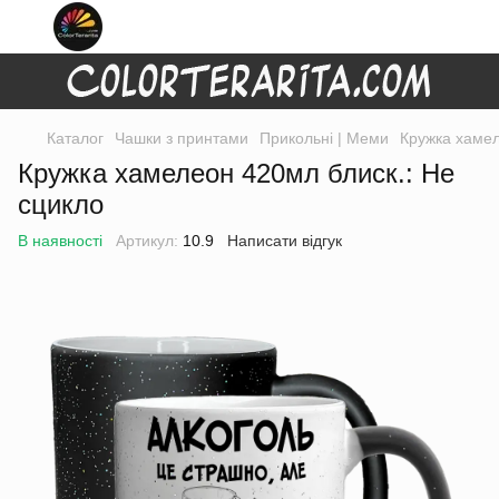
Каталог
Чашки з принтами
Прикольні | Меми
Кружка хамел
Кружка хамелеон 420мл блиск.: Не
сцикло
В наявності
Артикул:
10.9
Написати відгук