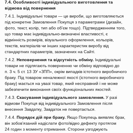
7.4. Особливості індивідуального виготовлення та
відмова від повернення
7.4.1. Індивідуальні товари — це вироби, що виготовляються
під конкретне Замовлення Покупця з параметрами (дизайн,
фото, текст, колір, тип або об’єм тощо). Підтвердженням того,
що товар має індивідуально‑визначені властивості, є
відмінність розмірів, візуального оформлення, кольорів,
текстів, матеріалів чи інших характеристик виробу від
стандартних параметрів, зазначених на Сайті.
7.4.2.
Неповернення та відсутність обміну.
Індивідуальні
товари не підлягають поверненню чи обміну відповідно до
п. 3 ч. 5 ст. 13 ЗУ «ЗПП», окрім випадків істотного виробничого
браку. Під товаром неналежної якості (істотного виробничого
браку) мається на увазі товар, який несправний і не може
забезпечити виконання своїх функціональних якостей.
7.4.3.
Скасування індивідуального замовлення.
У разі
відмови Покупця від індивідуального Замовлення після
внесення Завдатку, Завдаток не повертається.
7.4.4.
Порядок дій при браку.
Якщо Покупець виявляє брак,
він зобов’язаний надіслати фото/відео дефекту протягом
24 годин з моменту отримання. Сторони узгоджують