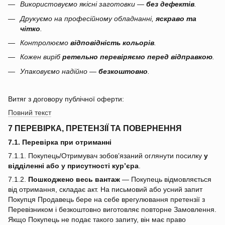
Використовуємо якісні заготовки —
без дефектів
.
Друкуємо на професійному обладнанні,
яскраво та
чітко
.
Контролюємо
відповідність кольорів
.
Кожен виріб
ретельно перевіряємо перед відправкою
.
Упаковуємо надійно —
безкоштовно
.
Витяг з договору публічної оферти:
Повний текст
7 ПЕРЕВІРКА, ПРЕТЕНЗІЇ ТА ПОВЕРНЕННЯ
7.1. Перевірка при отриманні
7.1.1. Покупець/Отримувач зобов’язаний оглянути посилку
у
відділенні або у присутності кур’єра
.
7.1.2.
Пошкоджено весь вантаж
— Покупець відмовляється
від отримання, складає акт. На письмовий або усний запит
Покупця Продавець бере на себе врегулювання претензії з
Перевізником і безкоштовно виготовляє повторне Замовлення.
Якщо Покупець не подає такого запиту, він має право