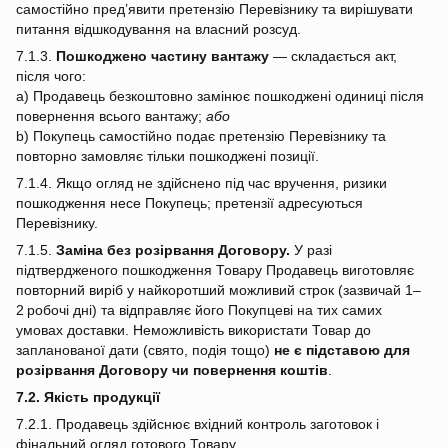
самостійно пред’явити претензію Перевізнику та вирішувати
питання відшкодування на власний розсуд.
7.1.3.
Пошкоджено частину вантажу
— складається акт,
після чого:
a) Продавець безкоштовно замінює пошкоджені одиниці після
повернення всього вантажу;
або
b) Покупець самостійно подає претензію Перевізнику та
повторно замовляє тільки пошкоджені позиції.
7.1.4. Якщо огляд не здійснено під час вручення, ризики
пошкодження несе Покупець; претензії адресуються
Перевізнику.
7.1.5.
Заміна без розірвання Договору.
У разі
підтвердженого пошкодження Товару Продавець виготовляє
повторний виріб у найкоротший можливий строк (зазвичай 1–
2 робочі дні) та відправляє його Покупцеві на тих самих
умовах доставки. Неможливість використати Товар до
запланованої дати (свято, подія тощо)
не є підставою для
розірвання Договору чи повернення коштів
.
7.2. Якість продукції
7.2.1. Продавець здійснює вхідний контроль заготовок і
фінальний огляд готового Товару.