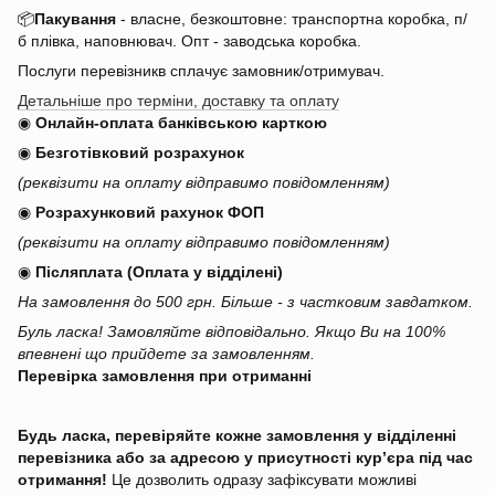
📦
Пакування
- власне, безкоштовне: транспортна коробка, п/
б плівка, наповнювач. Опт - заводська коробка.
Послуги перевізникв сплачує замовник/отримувач.
Детальніше про терміни, доставку та оплату
◉
Онлайн-оплата банківською карткою
◉
Безготівковий розрахунок
(реквізити на оплату відправимо повідомленням)
◉
Розрахунковий рахунок ФОП
(реквізити на оплату відправимо повідомленням)
◉
Післяплата (Оплата у відділені)
На замовлення до 500 грн. Більше - з частковим завдатком.
Буль ласка! Замовляйте відповідально. Якщо Ви на 100%
впевнені що прийдете за замовленням.
Перевірка замовлення при отриманні
Будь ласка, перевіряйте кожне замовлення у відділенні
перевізника або за адресою у присутності кур’єра під час
отримання!
Це дозволить одразу зафіксувати можливі