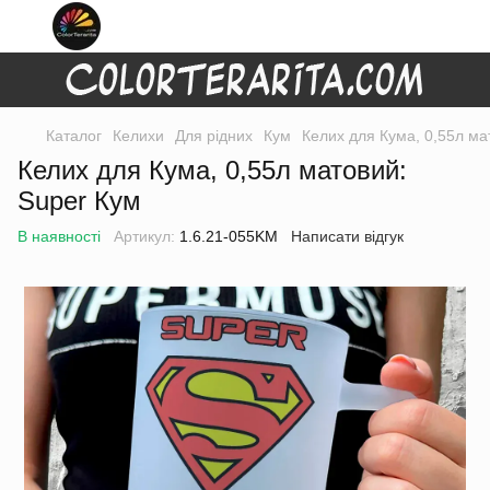
Каталог
Келихи
Для рідних
Кум
Келих для Кума, 0,55л ма
Келих для Кума, 0,55л матовий:
Super Кум
В наявності
Артикул:
1.6.21-055KM
Написати відгук