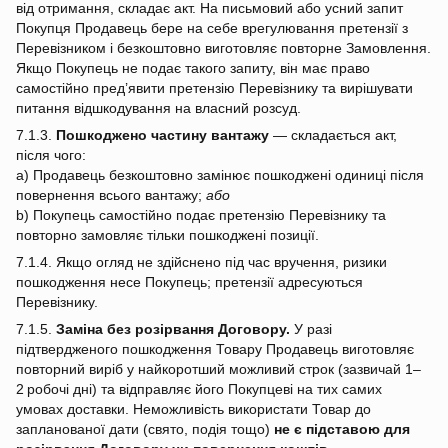
від отримання, складає акт. На письмовий або усний запит
Покупця Продавець бере на себе врегулювання претензії з
Перевізником і безкоштовно виготовляє повторне Замовлення.
Якщо Покупець не подає такого запиту, він має право
самостійно пред’явити претензію Перевізнику та вирішувати
питання відшкодування на власний розсуд.
7.1.3.
Пошкоджено частину вантажу
— складається акт,
після чого:
a) Продавець безкоштовно замінює пошкоджені одиниці після
повернення всього вантажу;
або
b) Покупець самостійно подає претензію Перевізнику та
повторно замовляє тільки пошкоджені позиції.
7.1.4. Якщо огляд не здійснено під час вручення, ризики
пошкодження несе Покупець; претензії адресуються
Перевізнику.
7.1.5.
Заміна без розірвання Договору.
У разі
підтвердженого пошкодження Товару Продавець виготовляє
повторний виріб у найкоротший можливий строк (зазвичай 1–
2 робочі дні) та відправляє його Покупцеві на тих самих
умовах доставки. Неможливість використати Товар до
запланованої дати (свято, подія тощо)
не є підставою для