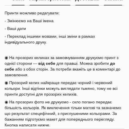
Принти можливо редагувати:
- Змінюємо на Ваші імена
- Ваші дати
- Переклад іншими мовами, інші зміни в рамках
індивідуального друку.
◉ На прозорих келихах за замовчуванням друкуємо принт з
однієї сторони —
від себе
для правші. Можна зробити
до
себе
або з обох сторін. За потреби вкажіть це в коментарі до
замовлення.
◉ Прозорий келих найкраще передає чорний і червоний
кольори. Інші відтінки можуть виглядати тьмяно, тому не всі
принти доступні для прозорих келихів.
◉ На прозорих фото не друкуємо - скло погано передає
більшість кольорів. Як виключення тільки матові та зазначемо
що результат спецефічний, з приглушеними кольорами. За
бажанням підготуємо макет для попереднього перегляду.
Кнопка написати нижче.