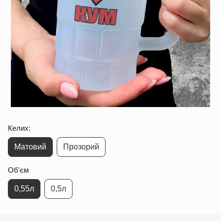
Келих:
Матовий
Прозорий
Об'єм
0,55л
0,5л