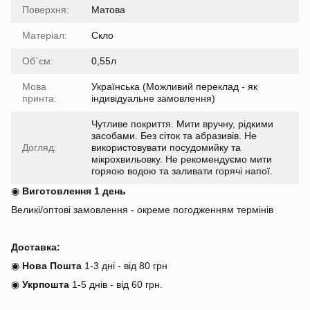
Поверхня:
Матова
Матеріал:
Скло
Об`єм:
0,55л
Мова
Українська (Можливий переклад - як
принта:
індивідуальне замовлення)
Чутливе покриття. Мити вручну, рідкими
засобами. Без сіток та абразивів. Не
Догляд:
використовувати посудомийку та
мікрохвильовку. Не рекомендуємо мити
горяою водою та заливати горячі напої.
◉
Виготовлення 1 день
Великі/оптові замовлення - окреме погодженням термінів
Доставка:
◉
Нова Пошта
1-3 дні - від 80 грн
◉
Укрпошта
1-5 днів
-
від 60 грн.