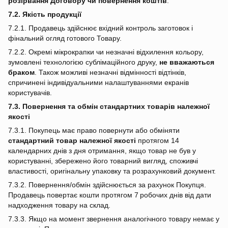
розірвання Договору чи повернення коштів
.
7.2. Якість продукції
7.2.1. Продавець здійснює вхідний контроль заготовок і
фінальний огляд готового Товару.
7.2.2. Окремі мікрокрапки чи незначні відхилення кольору,
зумовлені технологією сублімаційного друку,
не вважаються
браком
. Також можливі незначні відмінності відтінків,
спричинені індивідуальними налаштуваннями екранів
користувачів.
7.3. Повернення та обмін стандартних товарів належної
якості
7.3.1. Покупець має право повернути або обміняти
стандартний товар належної якості
протягом 14
календарних днів з дня отримання, якщо товар не був у
користуванні, збережено його товарний вигляд, споживчі
властивості, оригінальну упаковку та розрахунковий документ.
7.3.2. Повернення/обмін здійснюється за рахунок Покупця.
Продавець повертає кошти протягом 7 робочих днів від дати
надходження товару на склад.
7.3.3. Якщо на момент звернення аналогічного товару немає у