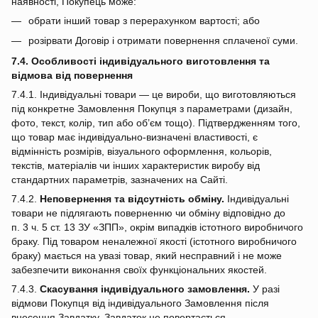
наявності, Покупець може:
обрати інший товар з перерахунком вартості; або
розірвати Договір і отримати повернення сплаченої суми.
7.4. Особливості індивідуального виготовлення та
відмова від повернення
7.4.1. Індивідуальні товари — це вироби, що виготовляються
під конкретне Замовлення Покупця з параметрами (дизайн,
фото, текст, колір, тип або об’єм тощо). Підтвердженням того,
що товар має індивідуально‑визначені властивості, є
відмінність розмірів, візуального оформлення, кольорів,
текстів, матеріалів чи інших характеристик виробу від
стандартних параметрів, зазначених на Сайті.
7.4.2.
Неповернення та відсутність обміну.
Індивідуальні
товари не підлягають поверненню чи обміну відповідно до
п. 3 ч. 5 ст. 13 ЗУ «ЗПП», окрім випадків істотного виробничого
браку. Під товаром неналежної якості (істотного виробничого
браку) мається на увазі товар, який несправний і не може
забезпечити виконання своїх функціональних якостей.
7.4.3.
Скасування індивідуального замовлення.
У разі
відмови Покупця від індивідуального Замовлення після
внесення Завдатку, Завдаток не повертається.