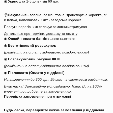
◉
Укрпошта
1-5 днів
-
від 60 грн.
📦
Пакування
- власне, безкоштовне: транспортна коробка, п/
б плівка, наповнювач. Опт - заводська коробка.
Послуги перевізникв сплачує замовник/отримувач.
Детальніше про терміни, доставку та оплату
◉
Онлайн-оплата банківською карткою
◉
Безготівковий розрахунок
(реквізити на оплату відправимо повідомленням)
◉
Розрахунковий рахунок ФОП
(реквізити на оплату відправимо повідомленням)
◉
Післяплата (Оплата у відділені)
На замовлення до 500 грн. Більше - з частковим завдатком.
Буль ласка! Замовляйте відповідально. Якщо Ви на 100%
впевнені що прийдете за замовленням.
Перевірка замовлення при отриманні
Будь ласка, перевіряйте кожне замовлення у відділенні