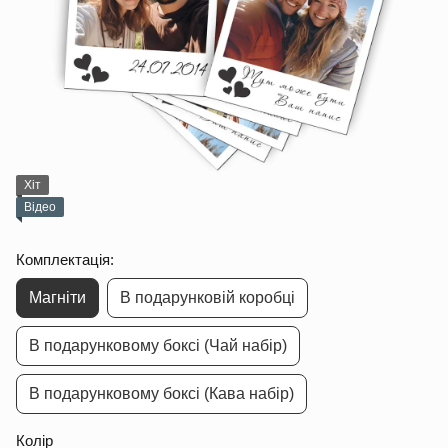
Хіт
Відео
Комплектація:
Магніти
В подарунковій коробці
В подарунковому боксі (Чай набір)
В подарунковому боксі (Кава набір)
Колір