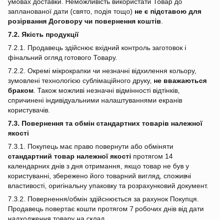
умовах доставки. Неможливість використати Товар до
запланованої дати (свято, подія тощо)
не є підставою для
розірвання Договору чи повернення коштів
.
7.2. Якість продукції
7.2.1. Продавець здійснює вхідний контроль заготовок і
фінальний огляд готового Товару.
7.2.2. Окремі мікрокрапки чи незначні відхилення кольору,
зумовлені технологією сублімаційного друку,
не вважаються
браком
. Також можливі незначні відмінності відтінків,
спричинені індивідуальними налаштуваннями екранів
користувачів.
7.3. Повернення та обмін стандартних товарів належної
якості
7.3.1. Покупець має право повернути або обміняти
стандартний товар належної якості
протягом 14
календарних днів з дня отримання, якщо товар не був у
користуванні, збережено його товарний вигляд, споживчі
властивості, оригінальну упаковку та розрахунковий документ.
7.3.2. Повернення/обмін здійснюється за рахунок Покупця.
Продавець повертає кошти протягом 7 робочих днів від дати
надходження товару на склад.