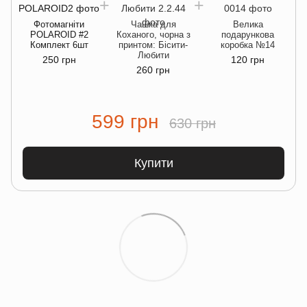
Фотомагніти
Чашка для
Велика
POLAROID #2
Коханого, чорна з
подарункова
Комплект 6шт
принтом: Бісити-
коробка №14
Любити
250 грн
120 грн
260 грн
599 грн
630 грн
Купити