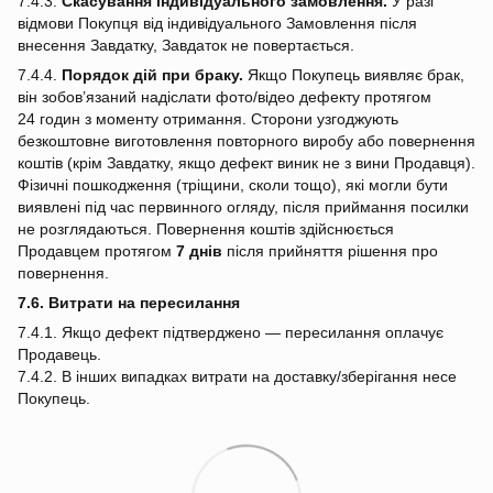
7.4.3.
Скасування індивідуального замовлення.
У разі
відмови Покупця від індивідуального Замовлення після
внесення Завдатку, Завдаток не повертається.
7.4.4.
Порядок дій при браку.
Якщо Покупець виявляє брак,
він зобов’язаний надіслати фото/відео дефекту протягом
24 годин з моменту отримання. Сторони узгоджують
безкоштовне виготовлення повторного виробу або повернення
коштів (крім Завдатку, якщо дефект виник не з вини Продавця).
Фізичні пошкодження (тріщини, сколи тощо), які могли бути
виявлені під час первинного огляду, після приймання посилки
не розглядаються. Повернення коштів здійснюється
Продавцем протягом
7 днів
після прийняття рішення про
повернення.
7.6. Витрати на пересилання
7.4.1. Якщо дефект підтверджено — пересилання оплачує
Продавець.
7.4.2. В інших випадках витрати на доставку/зберігання несе
Покупець.