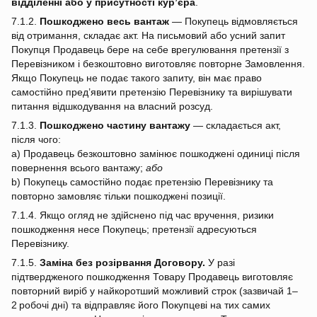
відділенні або у присутності кур’єра
.
7.1.2.
Пошкоджено весь вантаж
— Покупець відмовляється
від отримання, складає акт. На письмовий або усний запит
Покупця Продавець бере на себе врегулювання претензії з
Перевізником і безкоштовно виготовляє повторне Замовлення.
Якщо Покупець не подає такого запиту, він має право
самостійно пред’явити претензію Перевізнику та вирішувати
питання відшкодування на власний розсуд.
7.1.3.
Пошкоджено частину вантажу
— складається акт,
після чого:
a) Продавець безкоштовно замінює пошкоджені одиниці після
повернення всього вантажу;
або
b) Покупець самостійно подає претензію Перевізнику та
повторно замовляє тільки пошкоджені позиції.
7.1.4. Якщо огляд не здійснено під час вручення, ризики
пошкодження несе Покупець; претензії адресуються
Перевізнику.
7.1.5.
Заміна без розірвання Договору.
У разі
підтвердженого пошкодження Товару Продавець виготовляє
повторний виріб у найкоротший можливий строк (зазвичай 1–
2 робочі дні) та відправляє його Покупцеві на тих самих