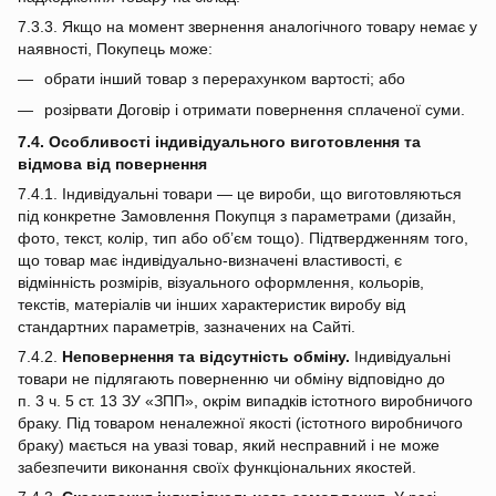
7.3.3. Якщо на момент звернення аналогічного товару немає у
наявності, Покупець може:
обрати інший товар з перерахунком вартості; або
розірвати Договір і отримати повернення сплаченої суми.
7.4. Особливості індивідуального виготовлення та
відмова від повернення
7.4.1. Індивідуальні товари — це вироби, що виготовляються
під конкретне Замовлення Покупця з параметрами (дизайн,
фото, текст, колір, тип або об’єм тощо). Підтвердженням того,
що товар має індивідуально‑визначені властивості, є
відмінність розмірів, візуального оформлення, кольорів,
текстів, матеріалів чи інших характеристик виробу від
стандартних параметрів, зазначених на Сайті.
7.4.2.
Неповернення та відсутність обміну.
Індивідуальні
товари не підлягають поверненню чи обміну відповідно до
п. 3 ч. 5 ст. 13 ЗУ «ЗПП», окрім випадків істотного виробничого
браку. Під товаром неналежної якості (істотного виробничого
браку) мається на увазі товар, який несправний і не може
забезпечити виконання своїх функціональних якостей.